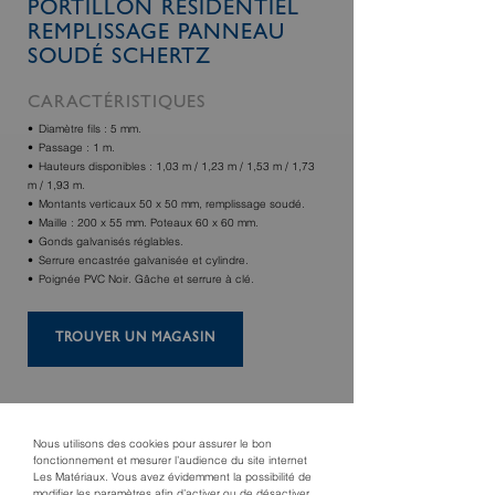
PORTILLON RÉSIDENTIEL
REMPLISSAGE PANNEAU
SOUDÉ SCHERTZ
CARACTÉRISTIQUES
Diamètre fils : 5 mm.
Passage : 1 m.
Hauteurs disponibles : 1,03 m / 1,23 m / 1,53 m / 1,73
m / 1,93 m.
Montants verticaux 50 x 50 mm, remplissage soudé.
Maille : 200 x 55 mm. Poteaux 60 x 60 mm.
Gonds galvanisés réglables.
Serrure encastrée galvanisée et cylindre.
Poignée PVC Noir. Gâche et serrure à clé.
TROUVER UN MAGASIN
Nous utilisons des cookies pour assurer le bon
fonctionnement et mesurer l’audience du site internet
Les Matériaux. Vous avez évidemment la possibilité de
modifier les paramètres afin d’activer ou de désactiver