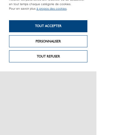
en tout temps chaque catégorie de cookies.
Pour en savoir plus
à propos des cookies
.
Produit précédent
Produit suivant
TOUT ACCEPTER
Clôture Boréale Plus
Gamme Boréale
(coextrudée)
Design
PERSONNALISER
TOUT REFUSER
PRÉSENTATION
CHARTE GRAPHIQUE LES MATÉRIAUX
NOS MARQUES
MENTIONS LÉGALES
POLITIQUE DE CONFIDENTIALITÉ DES DONNÉES
NEWSLETTER
PERFORMANCE PRODUITS
CEE / LES OBLIGATIONS