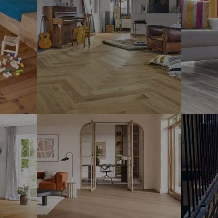
PARQUETS
- FP BOIS
-
PARQUET BOIS MASSIF
9 CLIC
SOL STR
REVÊTEMENTS DE SOL – PARQUETS
-
ROBUST
PANAGET
CHÊNE AUTHENTIQUE TOPAZE