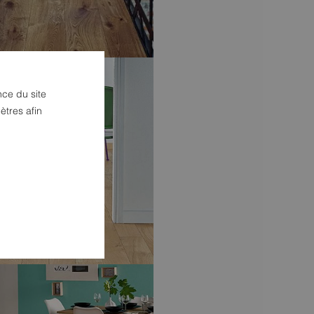
nce du site
ètres afin
MENTS DE SOLPARQUETS
-
T
HÉRITAGE