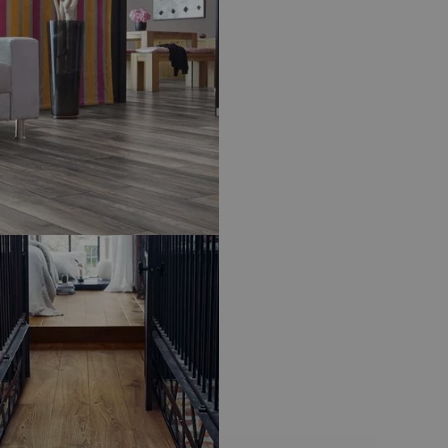
ATIFIÉ
- SWISS KRONO TEX
O