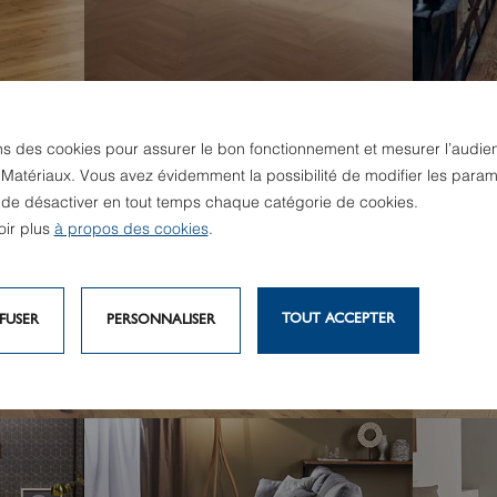
ns des cookies pour assurer le bon fonctionnement et mesurer l’audie
 Matériaux. Vous avez évidemment la possibilité de modifier les param
REVÊTEMENTS DE SOLPARQUETS
-
REVÊTE
u de désactiver en tout temps chaque catégorie de cookies.
PARADOR
PANAGE
oir plus
à propos des cookies
.
TRENDTIME 10
CHÊNE 
TOUT ACCEPTER
FUSER
PERSONNALISER