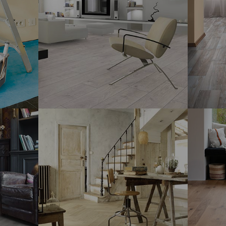
SOL STRATIFIÉ
- SWISS KRONO TEX
MAMMUT 12 MM
REVÊTEM
PANAGE
CHÊNE M
MM UNIF
SOL STRATIFIÉ
- SWISS KRONO TEX
SOL STR
-
EXQUISIT 8 MM
DYNAMI