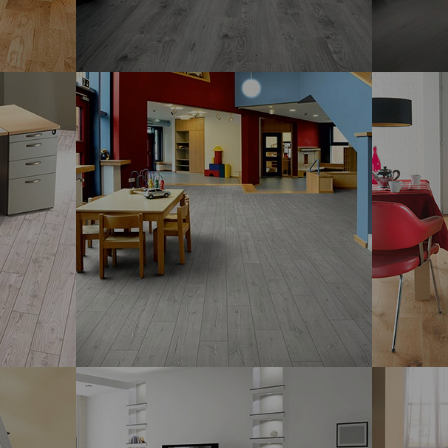
SOL STRATIFIÉ
- SWISS KRONO TEX
LAME
- 
IC
CATWALK 8 MM
ADVANC