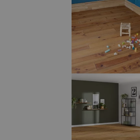
REVÊTEMENTS DE SOL – PARQUETS
PANAGET
TRADITION BOIS FLOTTÉ, ALTO 13
PARQUETS
- FP BOIS
PARQUET BOIS