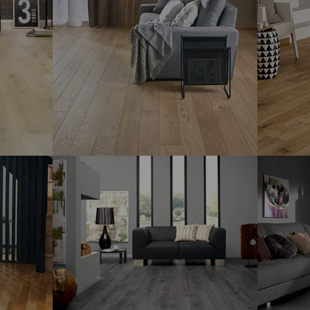
REVÊTEMENTS DE SOLPARQUETS
-
REVÊTEM
PARADOR
PANAGE
BASIC 11-5
MIX BOI
CLIC
-
REVÊTEMENTS DE SOL – PARQUETS
-
REVÊTEM
PANAGET
PANAGE
ZENITUDE BOIS FLOTTÉ, DIVA 139 CLIC
MIX TOP