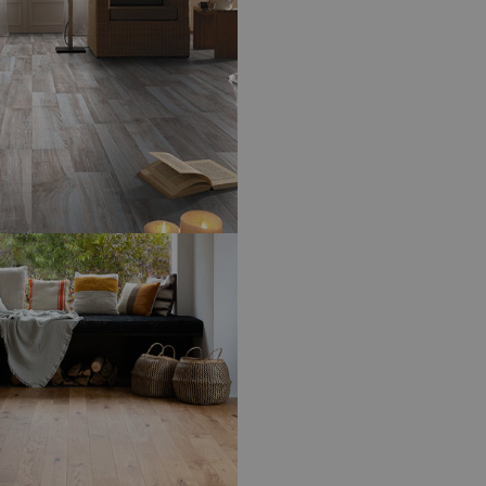
ENTS DE SOL – PARQUETS
-
T
IX TOPAZE, MONOLAME 139/12
IT
ATIFIÉ
- SWISS KRONO TEX
C