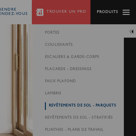
RENDRE
TROUVER
UN PRO
PRODUITS
ENDEZ-VOUS
PORTES
COULISSANTS
ESCALIERS & GARDE-CORPS
PLACARDS - DRESSINGS
FAUX PLAFOND
LAMBRIS
REVÊTEMENTS DE SOL - PARQUETS
REVÊTEMENTS DE SOL - STRATIFIÉS
PLINTHES - PLANS DE TRAVAIL