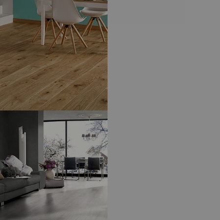
ENTS DE SOL – PARQUETS
-
T
S FLOTTE, MONOLAME 139/12MM
ENTS DE SOL – PARQUETS
-
T
AZE, MONOLAME 184/12MM CLIC