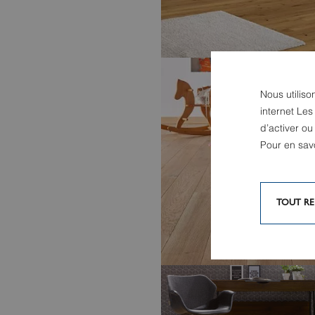
Nous utiliso
internet Les
REVÊTEMENTS DE SOLPARQUETS
-
d’activer o
PARADOR
Pour en sav
CLASSIC 3060
TOUT RE