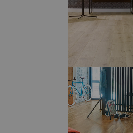
PARQUETS
- PANAGET
CHÊNE MIX LINEN
REVÊTEMENTS DE SOL – PARQUETS
ALSAPAN
NATURE PARQUET