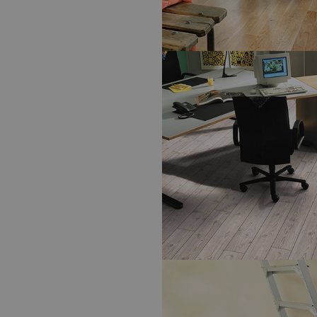
PARQUET CHÊNE
- PANAGET
TRADITION SATINÉ, ORFÉO 139 CL