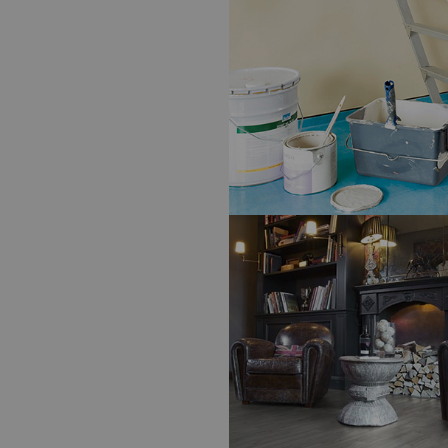
PLANCHER
- SWISS KRONO TEX
AMAZONE 10 MM
REVÊTEMENTS DE SOL – PARQUETS
TRAMICO
POLYPROTEC ACTIV