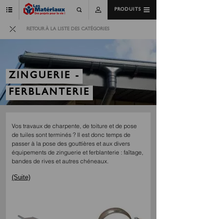
PRODUITS
RETOUR À LA LISTE DES CATÉGORIES
ZINGUERIE -
FERBLANTERIE
Vos travaux de charpente, de toiture et de pose
de tuiles sont terminés ? Il est donc temps de
passer à la pose des gouttières et aux divers
équipements de zinguerie et ferblanterie : faîtage,
bandes de rives et autres chéneaux.
(Suite)