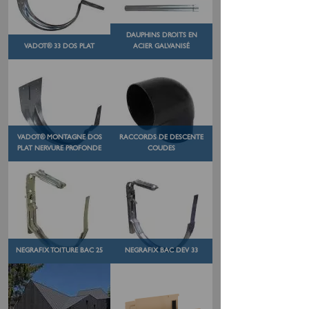
DAUPHINS DROITS EN
VADOT® 33 DOS PLAT
ACIER GALVANISÉ
VADOT® MONTAGNE DOS
RACCORDS DE DESCENTE
PLAT NERVURE PROFONDE
COUDES
NEGRAFIX TOITURE BAC 25
NEGRAFIX BAC DEV 33