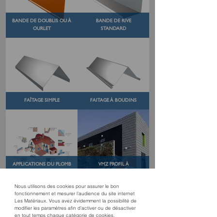
BANDE DE DOUBLIS OU À
BANDE DE RIVE
OURLET
STANDARD
FAÎTAGE SIMPLE
FAITAGE À BOUDINS
APPLICATIONS DU PLOMB
VMZ PROFIL À
LAMINÉ
EMBOÎTEMENT
Nous utilisons des cookies pour assurer le bon
fonctionnement et mesurer l’audience du site internet
Les Matériaux. Vous avez évidemment la possibilité de
modifier les paramètres afin d’activer ou de désactiver
en tout temps chaque catégorie de cookies.