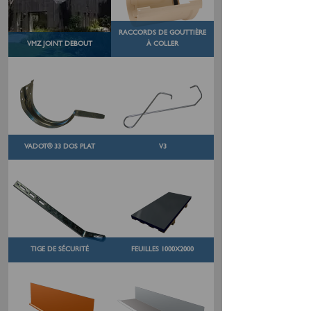
RACCORDS DE GOUTTIÈRE
VMZ JOINT DEBOUT
À COLLER
VADOT® 33 DOS PLAT
V3
TIGE DE SÉCURITÉ
FEUILLES 1000X2000