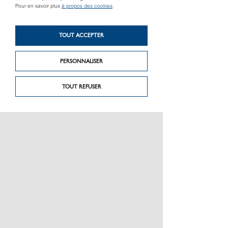
Pour en savoir plus
à propos des cookies
.
VMZ PROFIL AGRAFÉ
ANJOU COLOR FORCE 9
TOUT ACCEPTER
PERSONNALISER
TOUT REFUSER
CROCHET DE SÉCURITÉ
UNIVERSEL DEV 25
CAMBRÉ
CROCHET DE SÉCURITÉ
CHANTOURNÉ
TIGE CARRÉE CRANTÉE