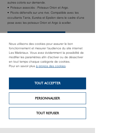
autres coloris sur demande.
Poteaux associés : Poteaux Orion et Argo.
Picots défensifs sur une rive. Compatible avec les
occultants Tanis, Eureka et Epsilon dans le cadre d’une
pose avec les poteaux Orion et Argo à sceller.
TROUVER UN MAGASIN
Nous utilisons des cookies pour assurer le bon
fonctionnement et mesurer l’audience du site internet
Les Matériaux. Vous avez évidemment la possibilité de
modifier les paramètres afin d’activer ou de désactiver
en tout temps chaque catégorie de cookies.
Pour en savoir plus
à propos des cookies
.
TOUT ACCEPTER
PERSONNALISER
Produit précédent
Produit suivant
Orion
Geno
TOUT REFUSER