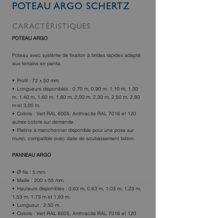
POTEAU ARGO SCHERTZ
CARACTÉRISTIQUES
POTEAU ARGO
Poteau avec système de fixation à brides rapides adapté
aux terrains en pente.
Profil : 72 x 50 mm.
Longueurs disponibles : 0,70 m, 0,90 m, 1,10 m, 1,30
m, 1,40 m, 1,60 m, 1,80 m, 2,00 m, 2,30 m, 2,50 m, 2,80
m et 3,00 m.
Coloris : Vert RAL 6005, Anthracite RAL 7016 et 120
autres coloris sur demande.
Platine à manchonner disponible pour une pose sur
muret, compatible avec dalle de soubassement béton.
PANNEAU ARGO
Ø fils : 5 mm.
Maille : 200 x 55 mm.
Hauteurs disponibles : 0,63 m, 0,83 m, 1,03 m, 1,23 m,
1,53 m, 1,73 m et 1,93 m.
Longueur : 2,50 m.
Coloris : Vert RAL 6005, Anthracite RAL 7016 et 120