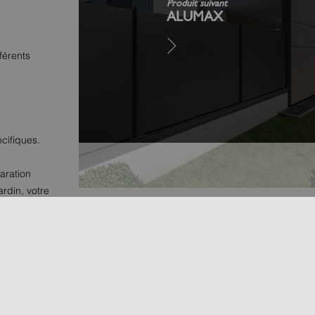
Produit suivant
ALUMAX
férents
cifiques.
aration
rdin, votre
etien, ce
votre