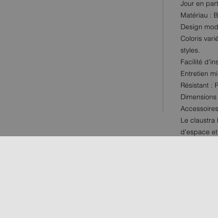
Jour en par
Matériau : B
Design mode
Coloris vari
styles.
Facilité d'i
Entretien mi
Résistant : 
Dimensions 
Accessoires
Le claustra
d'espace et
terrasse ou 
claustra est
propriété.
TROUVE