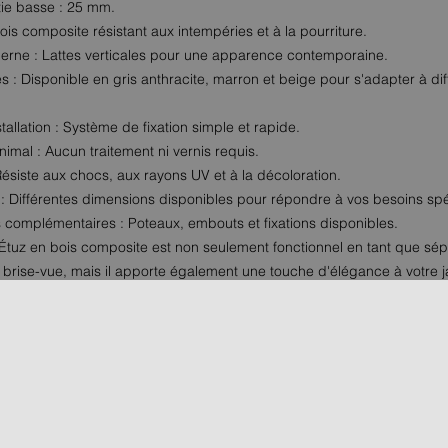
tie basse : 25 mm.
ois composite résistant aux intempéries et à la pourriture.
rne : Lattes verticales pour une apparence contemporaine.
és : Disponible en gris anthracite, marron et beige pour s'adapter à dif
nstallation : Système de fixation simple et rapide.
nimal : Aucun traitement ni vernis requis.
Résiste aux chocs, aux rayons UV et à la décoloration.
: Différentes dimensions disponibles pour répondre à vos besoins spé
 complémentaires : Poteaux, embouts et fixations disponibles.
 Étuz en bois composite est non seulement fonctionnel en tant que sép
 brise-vue, mais il apporte également une touche d'élégance à votre ja
tout autre espace extérieur. Offrant intimité, durabilité et facilité d'entr
 un choix judicieux pour améliorer la confidentialité et l'apparence de 
R UN MAGASIN