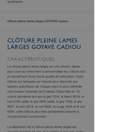
qualimarine.
Clôture pleine lames larges GOYAVE Cadiou
CLÔTURE PLEINE LAMES
LARGES GOYAVE CADIOU
CARACTÉRISTIQUES
La clôture pleine lames larges est une solution idéale
pour ceux qui cherchent à personnaliser leur clôture tout
en bénéficiant d'une haute qualité de fabrication. Cette
clôture est fabriquée sur mesure pour répondre aux
besoins spécifiques de chaque client et peut atteindre
une hauteur maximale de 2 mètres. Disponible en 10
coloris standards tels que le gris 7016, le blanc 9016, le
noir 2100 sablé, le gris 2900 sablé, le gris 7039, le gris
9007, le brun 8019, le noir 9005, le rouge 3004 et le vert
6005, cette clôture peut être parfaitement assortie à
l'environnement environnant.
La fabrication de la clôture pleine lames larges est