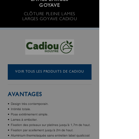
LAMES LARGES
GOYAVE
CLÔTURE PLEINE LAMES
LARGES GOYAVE CADIOU
VOIR TOUS LES PRODUITS DE CADIOU
AVANTAGES
Design très contemporain.
Intimité totale.
Pose extrêmement simple.
Lames à emboiter.
Fixation des poteaux sur platines jusqu'à 1,7m de haut.
Fixation par scellement jusqu'à 2m de haut.
Aluminium thermolaquée sans entretien label qualicoat