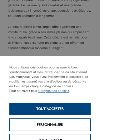
garantie pendant 15 ans, tout comme le laquage. Cette
garantie assure une qualité durable et une grande
résistance aux intempéries et aux agressions extérieures,
pour une utilisation à long terme.
La clôture pleine lames larges offre également une
intimité totale, grâce à ses lames pleines qui empêchent
la vue depuis l'extérieur. Cette clôture est parfaite pour
délimiter et sécuriser une propriété tout en offrant un
aspect esthétique moderne et élégant.
Nous utilisons des cookies pour assurer le bon
TROUVER UN MAGASIN
fonctionnement et mesurer l’audience du site internet
Les Matériaux. Vous avez évidemment la possibilité de
modifier les paramètres afin d’activer ou de désactiver
en tout temps chaque catégorie de cookies.
Pour en savoir plus
à propos des cookies
.
TOUT ACCEPTER
PERSONNALISER