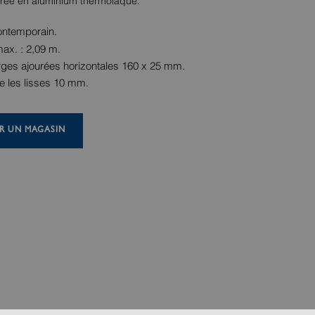
urée en aluminium thermolaqué.
ontemporain.
ax. : 2,09 m.
ges ajourées horizontales 160 x 25 mm.
re les lisses 10 mm.
R UN MAGASIN