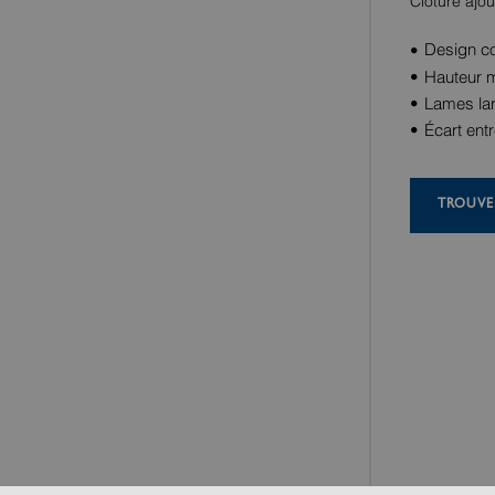
Clôture ajo
Design c
Hauteur m
Lames lar
Écart ent
TROUVE