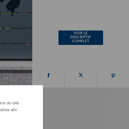
VOIR LE
DESCRIPTIF
COMPLET
nce du site
ètres afin