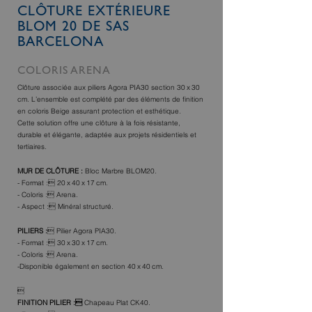
CLÔTURE EXTÉRIEURE
BLOM 20 DE SAS
BARCELONA
COLORIS ARENA
Clôture associée aux piliers Agora PIA30 section 30 x 30
cm. L’ensemble est complété par des éléments de f‌inition
en coloris Beige assurant protection et esthétique.
Cette solution of‌fre une clôture à la fois résistante,
durable et élégante, adaptée aux projets résidentiels et
tertiaires.
MUR DE CLÔTURE :
Bloc Marbre BLOM20.
- Format : 20 x 40 x 17 cm.
- Coloris : Arena.
- Aspect : Minéral structuré.
PILIERS :
 Pilier Agora PIA30.
- Format : 30 x 30 x 17 cm.
- Coloris : Arena.
-Disponible également en section 40 x 40 cm.

F‌INITION PILIER :
Chapeau Plat CK40.