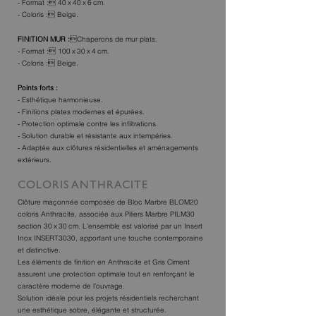
- Format : 40 x 40 x 6 cm.
- Coloris : Beige.
F‌INITION MUR :
Chaperons de mur plats.
- Format : 100 x 30 x 4 cm.
- Coloris : Beige.
Points forts :
- Esthétique harmonieuse.
- F‌initions plates modernes et épurées.
- Protection optimale contre les inf‌iltrations.
- Solution durable et résistante aux intempéries.
- Adaptée aux clôtures résidentielles et aménagements
extérieurs.
COLORIS ANTHRACITE
Clôture maçonnée composée de Bloc Marbre BLOM20
coloris Anthracite, associée aux Piliers Marbre PILM30
section 30 x 30 cm. L’ensemble est valorisé par un Insert
Inox INSERT3030, apportant une touche contemporaine
et distinctive.
Les éléments de f‌inition en Anthracite et Gris Ciment
assurent une protection optimale tout en renforçant le
caractère moderne de l’ouvrage.
Solution idéale pour les projets résidentiels recherchant
une esthétique sobre, élégante et structurée.