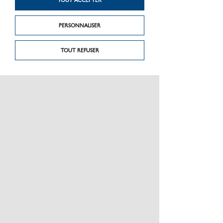
TOUT ACCEPTER
- Solution durable et résistante aux intempéries.
- Adaptée aux clôtures résidentielles haut de gamme.
PERSONNALISER
TROUVER UN MAGASIN
TOUT REFUSER
Produit suivant
Lames de clôture
Produit précédent
Clôture FIBERDECK®
Boston Modern en
Boston Modern
bois composite
Fiberdeck®