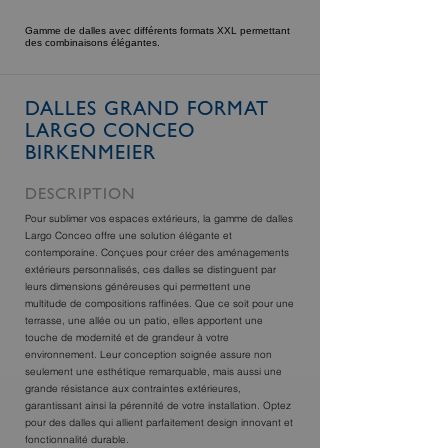
Gamme de dalles avec différents formats XXL permettant
des combinaisons élégantes.
DALLES GRAND FORMAT
LARGO CONCEO
BIRKENMEIER
DESCRIPTION
Pour sublimer vos espaces extérieurs, la gamme de dalles
Largo Conceo offre une solution élégante et
contemporaine. Conçues pour créer des aménagements
extérieurs personnalisés, ces dalles se distinguent par
leurs dimensions généreuses qui permettent une
multitude de compositions raffinées. Que ce soit pour une
terrasse, une allée ou un patio, elles apportent une
touche de modernité et de grandeur à votre
environnement. Leur conception soignée assure non
seulement une esthétique remarquable, mais aussi une
grande résistance aux contraintes extérieures,
garantissant ainsi la pérennité de votre installation. Optez
pour des dalles qui allient parfaitement design innovant et
fonctionnalité durable.