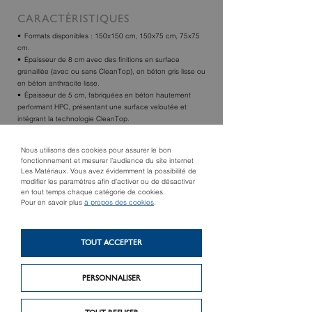
CARACTÉRISTIQUES
Formats disponibles : 150x150 cm, 150x75 cm, 75x75
cm.
Épaisseur de 8 cm avec des finitions en surface
grenaillée (avec ou sans CleanTop), en béton gris lisse ou
en béton anthracite lisse.
Épaisseur de 5 cm, fabriquées en béton hautement
performant HPC, présentant une surface veloutée et
intégrant la technologie CleanTop.
Nous utilisons des cookies pour assurer le bon
TROUVER UN MAGASIN
fonctionnement et mesurer l’audience du site internet
Les Matériaux. Vous avez évidemment la possibilité de
modifier les paramètres afin d’activer ou de désactiver
en tout temps chaque catégorie de cookies.
Pour en savoir plus
à propos des cookies
.
TOUT ACCEPTER
PERSONNALISER
Produit suivant