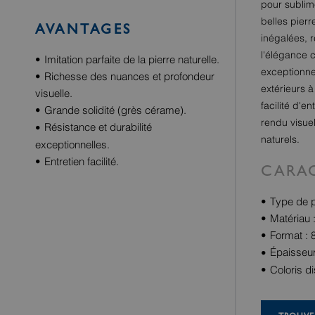
pour sublim
belles pier
AVANTAGES
inégalées, 
l'élégance c
Imitation parfaite de la pierre naturelle.
exceptionne
Richesse des nuances et profondeur
extérieurs à
visuelle.
facilité d'e
Grande solidité (grès cérame).
rendu visue
Résistance et durabilité
naturels.
exceptionnelles.
Entretien facilité.
CARAC
Type de p
Matériau 
Format : 
Épaisseu
Coloris d