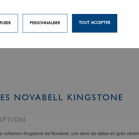
TOUT ACCEPTER
FUSER
PERSONNALISER
ES NOVABELL KINGSTONE
IPTION
a collection Kingstone de Novabell, une série de dalles en grès cér