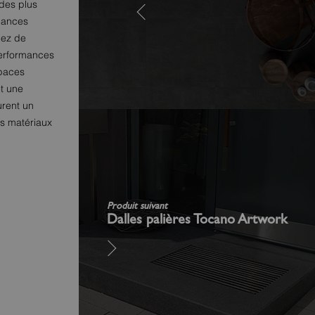
des plus
nuances
iez de
 performances
spaces
et une
urent un
es matériaux
Produit suivant
Dalles palières Tocano Artwork