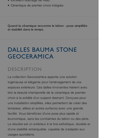
Excellent drainage de l'eau.
Céramique de premier choix intégrée.
Quand la céramique rencontre le béton : pose simplifiée
et stabilité dans le temps.
DALLES BAUMA STONE
GEOCERAMICA
DESCRIPTION
La collection Geoceramica apporte une solution
ingénieuse et élégante pour l'aménagement de vos
espaces extérieurs. Ces dalles innovantes marient avec
brio la beauté intemporelle de la céramique de premier
choix à la solidité d'un support drainant. Conçues pour
une installation simplifiée, elles permettent de créer des
terrasses, allées et autres surfaces avec une grande
facilité. Vous bénéficiez d'une pose plus rapide et
économique, sans les contraintes du béton ou des plots.
Le résultat est un extérieur à la fois esthétique, durable et
d'une stabilité remarquable, capable de s'adapter aux
usages quotidiens.