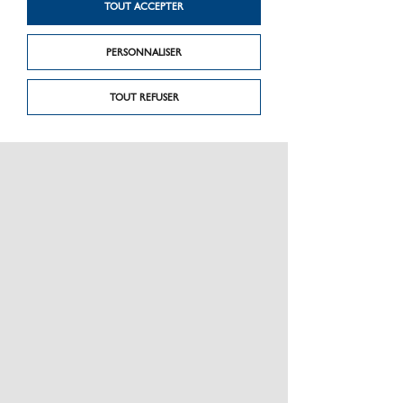
TOUT ACCEPTER
PERSONNALISER
TOUT REFUSER
Produit précédent
Produit suivant
Dalles en granit à
OXY - ANTHRACITE
grain fin
PRÉSENTATION
CHARTE GRAPHIQUE LES MATÉRIAUX
NOS MARQUES
MENTIONS LÉGALES
POLITIQUE DE CONFIDENTIALITÉ DES DONNÉES