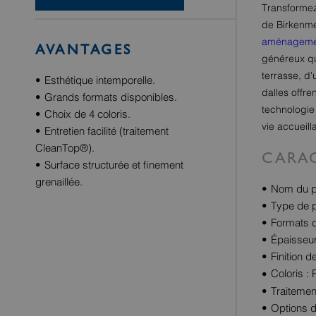
Transformez
de Birkenmei
aménagemen
AVANTAGES
généreux qu
terrasse, d'
Esthétique intemporelle.
dalles offr
Grands formats disponibles.
technologie
Choix de 4 coloris.
vie accueill
Entretien facilité (traitement
CleanTop®).
CARAC
Surface structurée et finement
grenaillée.
Nom du pr
Type de p
Formats d
Épaisseur
Finition d
Coloris :
Traitemen
Options d