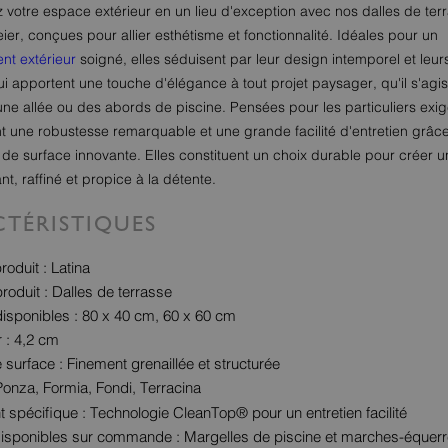
 votre espace extérieur en un lieu d'exception avec nos dalles de ter
er, conçues pour allier esthétisme et fonctionnalité. Idéales pour un
t extérieur
soigné, elles séduisent par leur design intemporel et leur
i apportent une touche d'élégance à tout projet paysager, qu'il s'agi
une allée ou des abords de piscine. Pensées pour les particuliers exi
ent une robustesse remarquable et une grande facilité d'entretien grâc
 de surface innovante. Elles constituent un choix durable pour créer 
ant, raffiné et propice à la détente.
TÉRISTIQUES
oduit : Latina
roduit : Dalles de terrasse
isponibles : 80 x 40 cm, 60 x 60 cm
 : 4,2 cm
e surface : Finement grenaillée et structurée
 Ponza, Formia, Fondi, Terracina
t spécifique : Technologie CleanTop® pour un entretien facilité
isponibles sur commande : Margelles de piscine et marches-équer