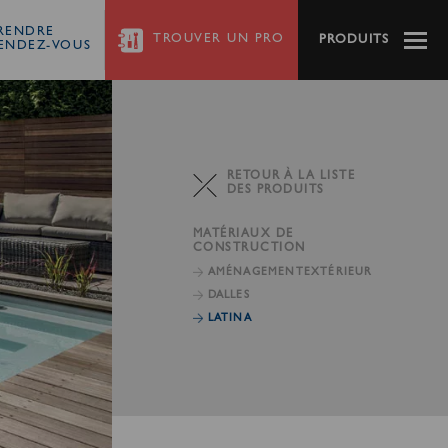
RENDRE
TROUVER
UN PRO
PRODUITS
ENDEZ-VOUS
RETOUR À LA LISTE
DES PRODUITS
MATÉRIAUX DE
CONSTRUCTION
AMÉNAGEMENT
EXTÉRIEUR
DALLES
LATINA