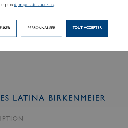
oir plus
à propos des cookies
.
TOUT ACCEPTER
FUSER
PERSONNALISER
ES LATINA BIRKENMEIER
IPTION