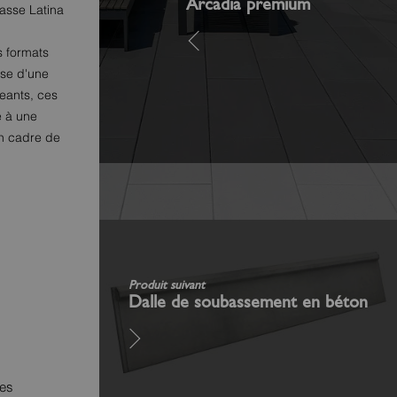
Arcadia premium
rasse Latina
s formats
sse d'une
geants, ces
e à une
un cadre de
Produit suivant
Dalle de soubassement en béton
res