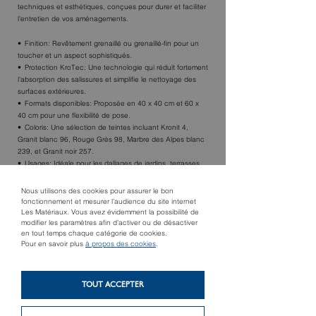
techniques et esthétiques, conçues pour durer et faciliter
l'entretien de vos aménagements.
Finition: Revêtement grenaillé ou grenaillé-fin pour un
toucher et un aspect sophistiqués.
Protection KroTec: Une technologie qui réduit fortement
l'absorption des salissures et simplifie le nettoyage des
surfaces extérieures.
Formats disponibles: Proposée en 40 x 40 cm et 60 x
40 cm pour une flexibilité de pose.
Coloris: Une sélection de teintes incluant Kronit 4,
Granit blanc 96, Rouge Grès 98, Marbre des Alpes blanc
239, et Granit noir 257.
Usages: Idéale pour les dallages de jardins, terrasses,
abords de piscines et espaces publics piétons.
Nous utilisons des cookies pour assurer le bon
fonctionnement et mesurer l’audience du site internet
Les Matériaux. Vous avez évidemment la possibilité de
TROUVER UN MAGASIN
modifier les paramètres afin d’activer ou de désactiver
en tout temps chaque catégorie de cookies.
Pour en savoir plus
à propos des cookies
.
TOUT ACCEPTER