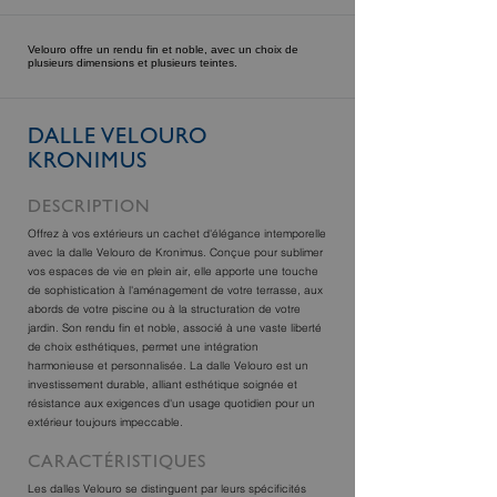
Velouro offre un rendu fin et noble, avec un choix de
plusieurs dimensions et plusieurs teintes.
DALLE VELOURO
KRONIMUS
DESCRIPTION
Offrez à vos extérieurs un cachet d'élégance intemporelle
avec la dalle Velouro de Kronimus. Conçue pour sublimer
vos espaces de vie en plein air, elle apporte une touche
de sophistication à l'aménagement de votre terrasse, aux
abords de votre piscine ou à la structuration de votre
jardin. Son rendu fin et noble, associé à une vaste liberté
de choix esthétiques, permet une intégration
harmonieuse et personnalisée. La dalle Velouro est un
investissement durable, alliant esthétique soignée et
résistance aux exigences d'un usage quotidien pour un
extérieur toujours impeccable.
CARACTÉRISTIQUES
Les dalles Velouro se distinguent par leurs spécificités