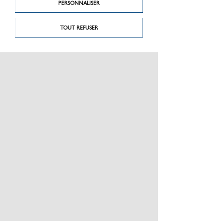
PERSONNALISER
TOUT REFUSER
Produit suivant
Produit précédent
Dalles en ardoise
Caillebotis
noire
PRÉSENTATION
CHARTE GRAPHIQUE LES MATÉRIAUX
NOS MARQUES
MENTIONS LÉGALES
POLITIQUE DE CONFIDENTIALITÉ DES DONNÉES
NEWSLETTER
PERFORMANCE PRODUITS
CEE / LES OBLIGATIONS