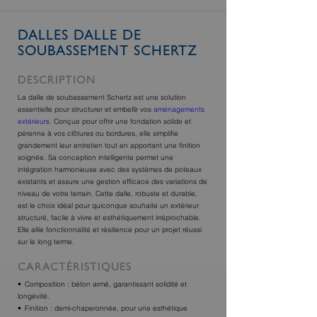
DALLES DALLE DE
SOUBASSEMENT SCHERTZ
DESCRIPTION
La dalle de soubassement Schertz est une solution
essentielle pour structurer et embellir vos
aménagements
extérieurs
. Conçue pour offrir une fondation solide et
pérenne à vos clôtures ou bordures, elle simplifie
grandement leur entretien tout en apportant une finition
soignée. Sa conception intelligente permet une
intégration harmonieuse avec des systèmes de poteaux
existants et assure une gestion efficace des variations de
niveau de votre terrain. Cette dalle, robuste et durable,
est le choix idéal pour quiconque souhaite un extérieur
structuré, facile à vivre et esthétiquement irréprochable.
Elle allie fonctionnalité et résilience pour un projet réussi
sur le long terme.
CARACTÉRISTIQUES
Composition : béton armé, garantissant solidité et
longévité.
Finition : demi-chaperonnée, pour une esthétique