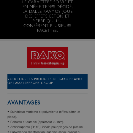
LE CARACTÈRE SOBRE ET
EN MÊME TEMPS DÉCIDÉ,
LA DALLE KAAMOS JOUE
DES EFFETS BÉTON ET
PIERRE QUI LUI
CONFÈRENT PLUSIEURS
FACETTES.
VOIR TOUS LES PRODUITS DE RAKO BRAND
OF LASSELSBERGER GROUP
AVANTAGES
Esthétique moderne et polyvalente (effets béton et
pierre).
Robuste et durable (épaisseur 20 mm).
Antidérapante (R11B), idéale pour plages de piscine.
Polyvalence d'installation (sur plot, sable, gravier ou