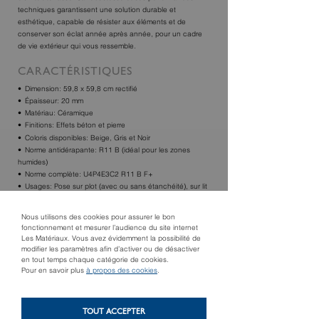
techniques garantissent une solution durable et
esthétique, capable de résister aux éléments et de
conserver son éclat année après année, pour un cadre
de vie extérieur qui vous ressemble.
CARACTÉRISTIQUES
Dimension: 59,8 x 59,8 cm rectifié
Épaisseur: 20 mm
Matériau: Céramique
Finitions: Effets béton et pierre
Coloris disponibles: Beige, Gris et Noir
Norme antidérapante: R11 B (idéal pour les zones
humides)
Norme complète: U4P4E3C2 R11 B F+
Usages: Pose sur plot (avec ou sans étanchéité), sur lit
de sable/gravier, sur gazon. Parfait pour terrasses, plages
de piscine, toits-terrasses.
Nous utilisons des cookies pour assurer le bon
fonctionnement et mesurer l’audience du site internet
Les Matériaux. Vous avez évidemment la possibilité de
TROUVER UN MAGASIN
modifier les paramètres afin d’activer ou de désactiver
en tout temps chaque catégorie de cookies.
Pour en savoir plus
à propos des cookies
.
TOUT ACCEPTER