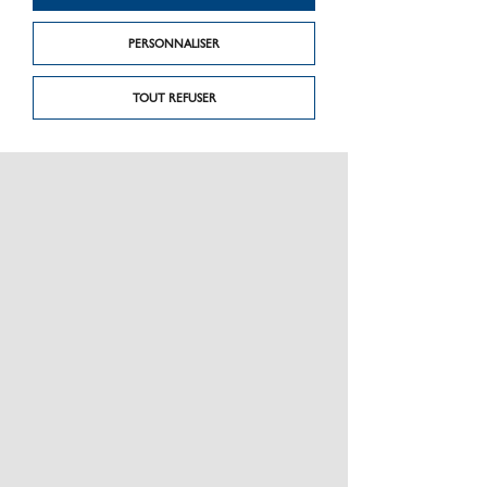
PERSONNALISER
TOUT REFUSER
Produit précédent
Produit suivant
Série Quarzit
Harmonie
PRÉSENTATION
CHARTE GRAPHIQUE LES MATÉRIAUX
NOS MARQUES
MENTIONS LÉGALES
POLITIQUE DE CONFIDENTIALITÉ DES DONNÉES
NEWSLETTER