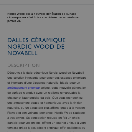
Nordic Wood est la nouvelle génération de surface
céramique en effet bois caractérisée par un réalisme
jamais vu.
DALLES CÉRAMIQUE
NORDIC WOOD DE
NOVABELL
DESCRIPTION
Découvrez la dalle céramique Nordic Wood de Novabell,
une solution innovante pour créer des espaces extérieurs
et intérieurs d'une élégance naturelle. Idéale pour un
aménagement extérieur
soigné, cette nouvelle génération
de surface reproduit avec un réalisme remarquable la
chaleur et l'authenticité du bois. Que vous recherchiez
une atmosphère douce et harmonieuse avec la finition
naturelle, ou un caractère plus affirmé grâce à la version
Flamed et son veinage prononcé, Nordic Wood s'adapte
à vos envies. Sa conception robuste en fait un choix
durable pour vos projets, offrant un cachet unique à votre
terrasse grâce à des décors originaux effet caillebotis ou