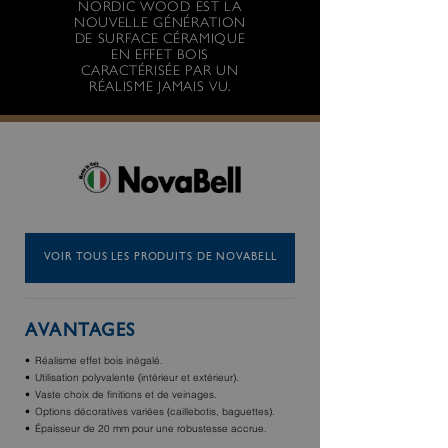
NORDIC WOOD EST LA
NOUVELLE GÉNÉRATION
DE SURFACE CÉRAMIQUE
EN EFFET BOIS
CARACTÉRISÉE PAR UN
RÉALISME JAMAIS VU.
VOIR TOUS LES PRODUITS DE NOVABELL
AVANTAGES
Réalisme effet bois inégalé.
Utilisation polyvalente (intérieur et extérieur).
Vaste choix de finitions et de veinages.
Options décoratives variées (caillebotis, baguettes).
Épaisseur de 20 mm pour une robustesse accrue.