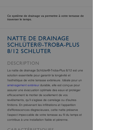
Ce système de drainage va permettre à votre terrasse de
traverser le temps.
NATTE DE DRAINAGE
SCHLÜTER®-TROBA-PLUS
8/12 SCHLUTER
DESCRIPTION
La natte de drainage Schlüter®-Troba-Plus 8/12 est une
solution essentielle pour garantir la longévité et
l'esthétique de votre terrasse extérieure. Idéale pour un
aménagement extérieur
durable, elle est conçue pour
assurer une évacuation optimale des eaux et protéger
efficacement le mortier de scellement de vos
revêtements, qu'il s'agisse de carrelage ou d'autres
finitions. En prévenant les infiltrations et l'apparition
d'efflorescences disgracieuses, cette natte préserve
l'aspect impeccable de votre terrasse au fil du temps et
contribue à une installation fiable et pérenne.