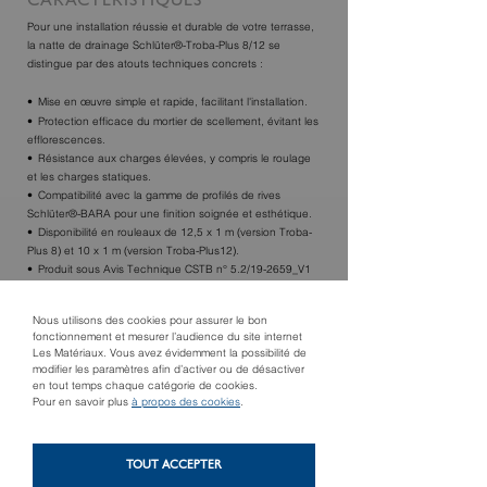
CARACTÉRISTIQUES
Pour une installation réussie et durable de votre terrasse,
la natte de drainage Schlüter®-Troba-Plus 8/12 se
distingue par des atouts techniques concrets :
Mise en œuvre simple et rapide, facilitant l'installation.
Protection efficace du mortier de scellement, évitant les
efflorescences.
Résistance aux charges élevées, y compris le roulage
et les charges statiques.
Compatibilité avec la gamme de profilés de rives
Schlüter®-BARA pour une finition soignée et esthétique.
Disponibilité en rouleaux de 12,5 x 1 m (version Troba-
Plus 8) et 10 x 1 m (version Troba-Plus12).
Produit sous Avis Technique CSTB n° 5.2/19-2659_V1
(validité : 31/07/2026) et n°13/17-1379_V1 (validité :
31/01/2025).
Nous utilisons des cookies pour assurer le bon
fonctionnement et mesurer l’audience du site internet
Les Matériaux. Vous avez évidemment la possibilité de
TROUVER UN MAGASIN
modifier les paramètres afin d’activer ou de désactiver
en tout temps chaque catégorie de cookies.
Pour en savoir plus
à propos des cookies
.
TOUT ACCEPTER