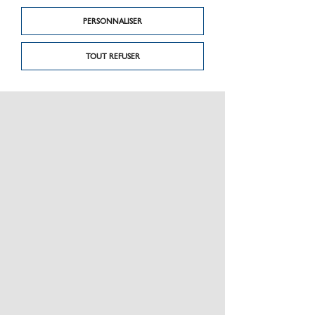
PERSONNALISER
TOUT REFUSER
Produit précédent
Produit suivant
Planches de terrasse
Ditra Drain 4
itauba
PRÉSENTATION
CHARTE GRAPHIQUE LES MATÉRIAUX
NOS MARQUES
MENTIONS LÉGALES
POLITIQUE DE CONFIDENTIALITÉ DES DONNÉES
NEWSLETTER
PERFORMANCE PRODUITS