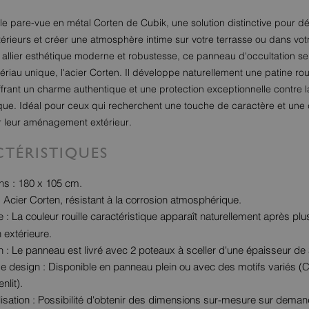
e pare-vue en métal Corten de Cubik, une solution distinctive pour dé
érieurs et créer une atmosphère intime sur votre terrasse ou dans votr
allier esthétique moderne et robustesse, ce panneau d'occultation se
riau unique, l'acier Corten. Il développe naturellement une patine rouil
ffrant un charme authentique et une protection exceptionnelle contre l
ue. Idéal pour ceux qui recherchent une touche de caractère et une d
 leur aménagement extérieur.
TÉRISTIQUES
s : 180 x 105 cm.
: Acier Corten, résistant à la corrosion atmosphérique.
e : La couleur rouille caractéristique apparaît naturellement après pl
 extérieure.
ion : Le panneau est livré avec 2 poteaux à sceller d'une épaisseur d
e design : Disponible en panneau plein ou avec des motifs variés (C
nlit).
isation : Possibilité d'obtenir des dimensions sur-mesure sur deman