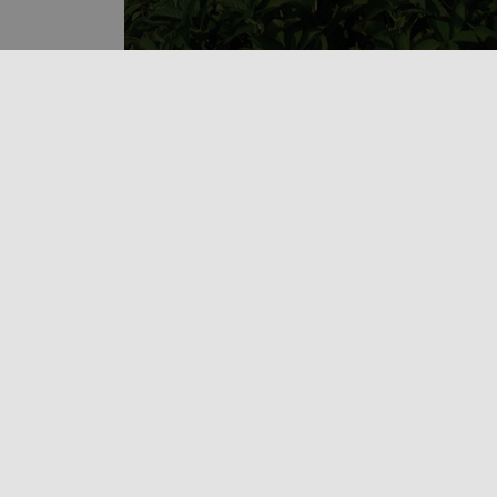
LES MATÉRIAUX
CRÉATION
NE
Groupe COMAFRANC -
oi
LES MATÉRIAUX
BP30259 - 90005 BELFORT
contact@lesmateriaux.fr