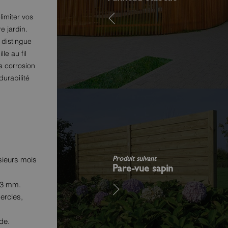
limiter vos
e jardin.
 distingue
le au fil
a corrosion
urabilité
Produit suivant
usieurs mois
Pare-vue sapin
e 3 mm.
ercles,
de.