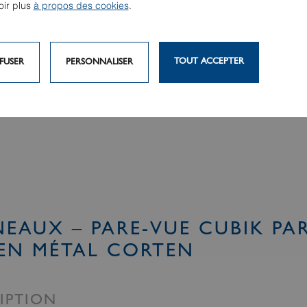
oir plus
à propos des cookies
.
TOUT ACCEPTER
FUSER
PERSONNALISER
EAUX – PARE-VUE CUBIK PAR
EN MÉTAL CORTEN
IPTION