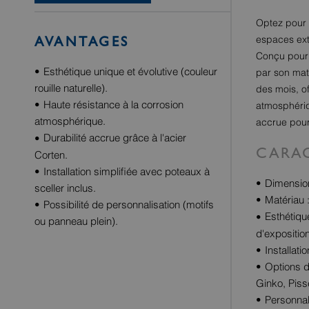
Optez pour l
espaces ext
AVANTAGES
Conçu pour 
Esthétique unique et évolutive (couleur
par son maté
rouille naturelle).
des mois, o
Haute résistance à la corrosion
atmosphériq
atmosphérique.
accrue pour
Durabilité accrue grâce à l'acier
CARAC
Corten.
Installation simplifiée avec poteaux à
Dimension
sceller inclus.
Matériau 
Possibilité de personnalisation (motifs
Esthétiqu
ou panneau plein).
d'exposition
Installat
Options d
Ginko, Pisse
Personnal