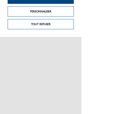
PERSONNALISER
TOUT REFUSER
PRÉSENTATION
CHARTE GRAPHIQUE LES MATÉRIAUX
NOS MARQUES
MENTIONS LÉGALES
POLITIQUE DE CONFIDENTIALITÉ DES DONNÉES
NEWSLETTER
PERFORMANCE PRODUITS
CEE / LES OBLIGATIONS
ESPACE PRO
PLAN DU SITE