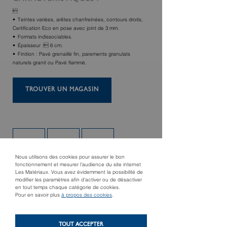

Teintes variées, arêtes chanfreinées, contours droits,
Certif‌ication Eco en pose avec joint de 3 mm.
Formats indissociables.
Épaisseur : 6 cm.
Finition : Pavé grenaillé f‌in, parements granulats
naturels granit ou Pavé f‌lammé.
TROUVER UN MAGASIN
Nous utilisons des cookies pour assurer le bon
fonctionnement et mesurer l’audience du site internet
Les Matériaux. Vous avez évidemment la possibilité de
modifier les paramètres afin d’activer ou de désactiver
en tout temps chaque catégorie de cookies.
Pour en savoir plus
à propos des cookies
.
Produit suivant
Produit précédent
SORRENTO ÉCO
Pavés K4
COMBI
TOUT ACCEPTER