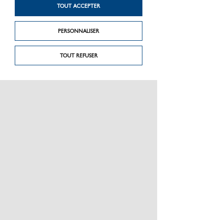
TOUT ACCEPTER
PERSONNALISER
TOUT REFUSER
PRÉSENTATION
CHARTE GRAPHIQUE LES MATÉRIAUX
NOS MARQUES
MENTIONS LÉGALES
POLITIQUE DE CONFIDENTIALITÉ DES DONNÉES
NEWSLETTER
PERFORMANCE PRODUITS
CEE / LES OBLIGATIONS
ESPACE PRO
PLAN DU SITE