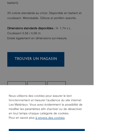
battant).
20 coloris standards au choix. Disponible en battant et
coulissant. Motorisable. Clôture et portillon assortis.
Dimensions standards disponibles :
H. 1,74 x L.
Coulissant 3,56 / 4,06 m.
Existe également en dimensions sur-mesure.
TROUVER UN MAGASIN
Nous utilisons des cookies pour assurer le bon
fonctionnement et mesurer l’audience du site internet
Les Matériaux. Vous avez évidemment la possibilité de
modifier les paramètres afin d’activer ou de désactiver
en tout temps chaque catégorie de cookies.
Pour en savoir plus
à propos des cookies
.
Produit précédent
Produit suivant
Pigamon
Portail Ibis