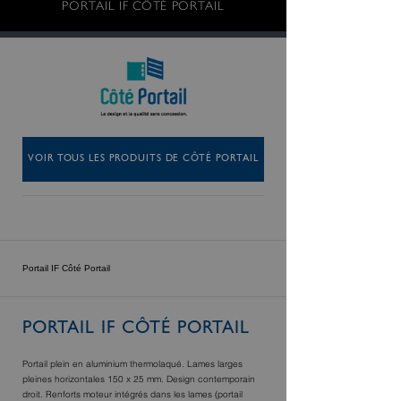
PORTAIL IF CÔTÉ PORTAIL
VOIR TOUS LES PRODUITS DE CÔTÉ PORTAIL
Portail IF Côté Portail
PORTAIL IF CÔTÉ PORTAIL
Portail plein en aluminium thermolaqué. Lames larges
pleines horizontales 150 x 25 mm. Design contemporain
droit. Renforts moteur intégrés dans les lames (portail