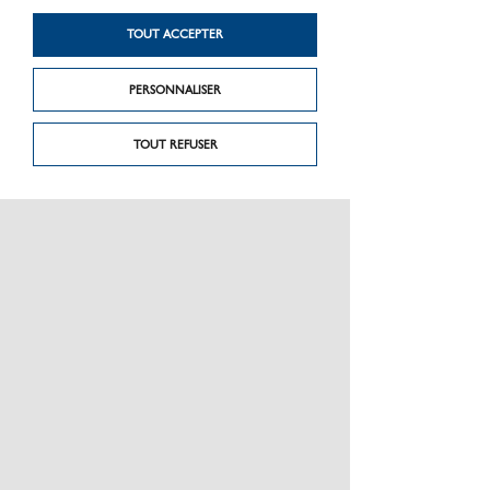
Produit précédent
Produit suivant
Gazon Grenade
Cambridge
TOUT ACCEPTER
PERSONNALISER
TOUT REFUSER
PRÉSENTATION
CHARTE GRAPHIQUE LES MATÉRIAUX
NOS MARQUES
MENTIONS LÉGALES
POLITIQUE DE CONFIDENTIALITÉ DES DONNÉES
NEWSLETTER
PERFORMANCE PRODUITS
CEE / LES OBLIGATIONS
ESPACE PRO
PLAN DU SITE