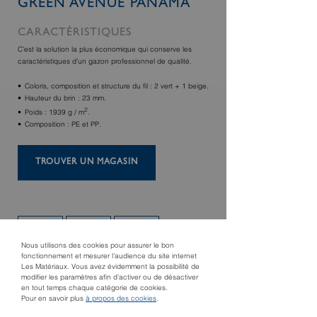
GREEN AVENUE PANAMA
CARACTÉRISTIQUES
C’est la solution la plus économique qui conserve les
caractéristiques d’un gazon professionnel de qualité.
Coloris, composition et structure du fil : 2 vert + 1 beige.
Hauteur du brin : 23 mm.
2
Poids : 1939 g / m
.
Composition : PE et PP.
TROUVER UN MAGASIN
Nous utilisons des cookies pour assurer le bon
fonctionnement et mesurer l’audience du site internet
Les Matériaux. Vous avez évidemment la possibilité de
modifier les paramètres afin d’activer ou de désactiver
en tout temps chaque catégorie de cookies.
Pour en savoir plus
à propos des cookies
.