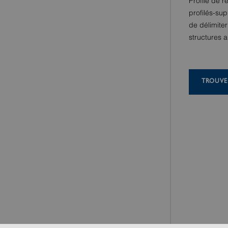
Profilé de 
profilés-s
de délimiter
structures 
TROUVE