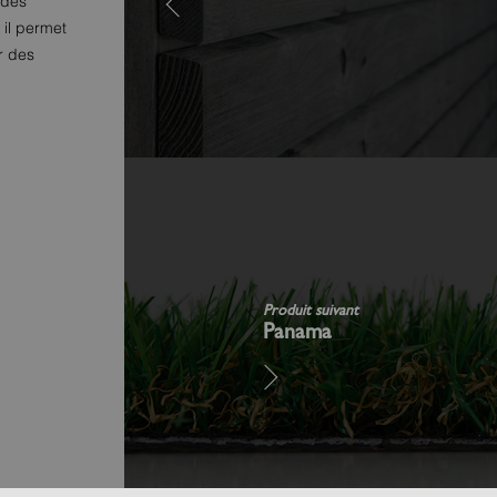
 des
il permet
er des
Produit suivant
Panama