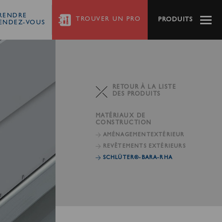
RENDRE
TROUVER
UN PRO
PRODUITS
ENDEZ-VOUS
RETOUR À LA LISTE
DES PRODUITS
MATÉRIAUX DE
CONSTRUCTION
AMÉNAGEMENT
EXTÉRIEUR
REVÊTEMENTS EXTÉRIEURS
SCHLÜTER®-BARA-RHA