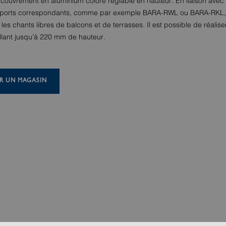
recouvrement en aluminium coloré réglable en hauteur. En liaison avec
upports correspondants, comme par exemple BARA-RWL ou BARA-RKL, 
 les chants libres de balcons et de terrasses. Il est possible de réalis
allant jusqu’à 220 mm de hauteur.
R UN MAGASIN