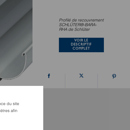
Profilé de recouvrement
SCHLÜTER®-BARA-
RHA de Schlüter
VOIR LE
DESCRIPTIF
COMPLET
nce du site
ètres afin