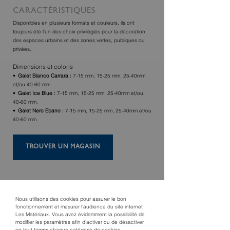
CARACTÉRISTIQUES
Disponibles en plusieurs formats et couleurs, ils ont
toujours été l’un des choix privilégiés pour la décoration
des espaces urbains et des zones vertes, publiques ou
privées.
Dimensions et coloris
Galet Bianco Carrara :
7-15 mm, 15-25 mm, 25-40mm
et/ou 40-60 mm.
Galet Ice Blue :
7-15 mm, 15-25 mm, 25-40mm et/ou
40-60 mm.
Galet Nero Ebano :
7-15 mm, 15-25 mm, 25-40mm et/ou
40-60 mm.
TROUVER UN MAGASIN
Nous utilisons des cookies pour assurer le bon
fonctionnement et mesurer l’audience du site internet
Les Matériaux. Vous avez évidemment la possibilité de
modifier les paramètres afin d’activer ou de désactiver