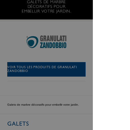
GALETS DE MARBRE
DÉCORATIFS POUR
EMBELLIR VOTRE JARDIN.
VOIR TOUS LES PRODUITS DE GRANULATI
ZANDOBBIO
Galets de marbre décoratifs pour embellir votre jardin.
GALETS