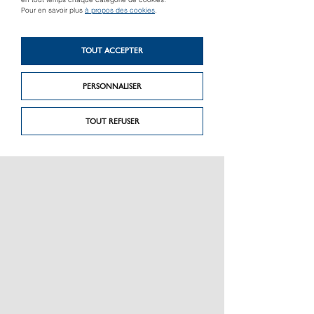
en tout temps chaque catégorie de cookies.
Pour en savoir plus
à propos des cookies
.
Produit précédent
Produit suivant
TOUT ACCEPTER
GRF System
Gravier
PERSONNALISER
TOUT REFUSER
PRÉSENTATION
CHARTE GRAPHIQUE LES MATÉRIAUX
NOS MARQUES
MENTIONS LÉGALES
POLITIQUE DE CONFIDENTIALITÉ DES DONNÉES
NEWSLETTER
PERFORMANCE PRODUITS
CEE / LES OBLIGATIONS