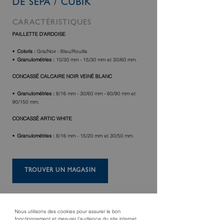
DE SEPA / CUBIK
CARACTÉRISTIQUES
PAILLETTE D’ARDOISE
Coloris :
Gris/Noir - Bleu/Rouille.
Granulométries :
10/30 mm - 15/30 mm et 30/60 mm.
CONCASSÉ CALCAIRE NOIR VEINÉ BLANC
Granulométries :
8/16 mm - 30/60 mm - 60/90 mm et
90/150 mm.
CONCASSÉ ARTIC WHITE
Granulométries :
8/16 mm - 15/20 mm et 30/50 mm.
TROUVER UN MAGASIN
Nous utilisons des cookies pour assurer le bon
fonctionnement et mesurer l’audience du site internet