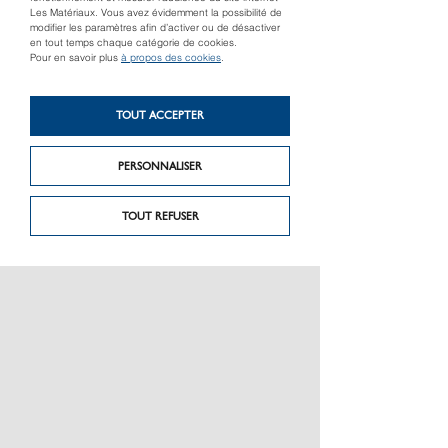
Les Matériaux. Vous avez évidemment la possibilité de
modifier les paramètres afin d’activer ou de désactiver
en tout temps chaque catégorie de cookies.
Pour en savoir plus
à propos des cookies
.
Produit suivant
TOUT ACCEPTER
Produit précédent
Plot Eterno auto-
Paillette d’ardoise
nivelant réglable
PERSONNALISER
TOUT REFUSER
PRÉSENTATION
CHARTE GRAPHIQUE LES MATÉRIAUX
NOS MARQUES
MENTIONS LÉGALES
POLITIQUE DE CONFIDENTIALITÉ DES DONNÉES
NEWSLETTER
PERFORMANCE PRODUITS