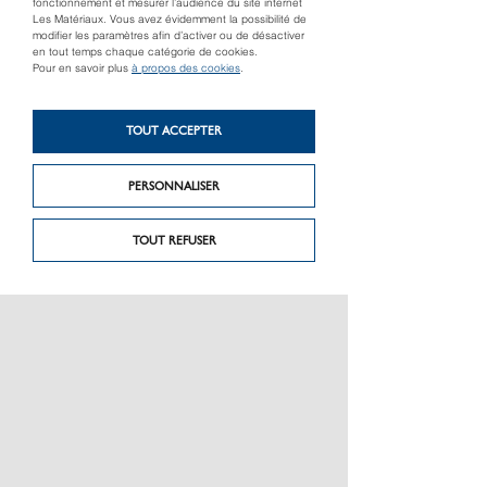
fonctionnement et mesurer l’audience du site internet
un isolant spécificque ensaché pour faciliter la mise en
Les Matériaux. Vous avez évidemment la possibilité de
oeuvre.
modifier les paramètres afin d’activer ou de désactiver
en tout temps chaque catégorie de cookies.
Pour en savoir plus
à propos des cookies
.
TROUVER UN MAGASIN
TOUT ACCEPTER
PERSONNALISER
TOUT REFUSER
Produit précédent
Produit suivant
Acoustiroc®
Bacs ouvrants