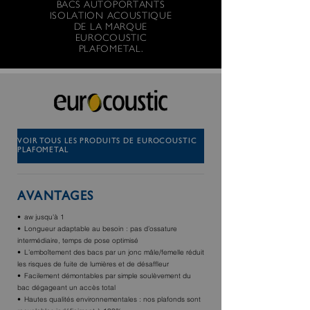
BACS AUTOPORTANTS
ISOLATION ACOUSTIQUE
DE LA MARQUE
EUROCOUSTIC
PLAFOMETAL.
VOIR TOUS LES PRODUITS DE EUROCOUSTIC
PLAFOMETAL
AVANTAGES
aw jusqu'à 1
Longueur adaptable au besoin : pas d’ossature
intermédiaire, temps de pose optimisé
L’emboîtement des bacs par un jonc mâle/femelle réduit
les risques de fuite de lumières et de désaffleur
Facilement démontables par simple soulèvement du
bac dégageant un accès total
Hautes qualités environnementales : nos plafonds sont