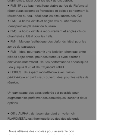
chanfreinés. Idéal pour les lieux de circulation.
PM8 SF : Le bac métallique stable au feu de Plafometal
répond aux exigences françaises et belges concernant la
résistance au feu. Idéal pour les circulations des IGH
PM2 : à bords jointifs et angles vifs ou chanfreinés.
Idéal pour les plateaux de bureaux.
PM3 : à bords jointifs à recouvrement et angles vifs ou
chanfreinés. Idéal pour les halls.
PM4 : Marque l'esthétique des plafonds, idéal pour les
zones de passages
PM5 : Idéal pour garantir une isolation phonique entre
pièces adjacentes, pour des bureaux avec cloisons
amovibles notamment. Hautes performances acoustiques
: αw jusqu’à 0.95 et Dn,f,w jusqu'à 53dB
HORUS : Un aspect monolithique avec finition
périphérique en joint creux ouvert. Idéal pour les salles de
réunion.
Un garnissage des bacs perforés est possible pour
augmenter les performances acoustiques, suivants deux
options :
Offre ALPHA : de façon standard un voile noir
PLAFOMETAL est thermocollé au dos des plafonds
perforés.
Offre ALPHA PLUS : au choix avec un isolant
Nous utilisons des cookies pour assurer le bon
spécifique surfacé pour des performances optimales ou