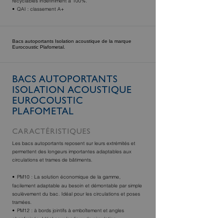
recyclables indéfiniment à 100%.
QAI : classement A+
Bacs autoportants Isolation acoustique de la marque
Eurocoustic Plafometal.
BACS AUTOPORTANTS
ISOLATION ACOUSTIQUE
EUROCOUSTIC
PLAFOMETAL
CARACTÉRISTIQUES
Les bacs autoportants reposent sur leurs extrémités et
permettent des longeurs importantes adaptables aux
circulations et trames de bâtiments.
PM10 : La solution économique de la gamme,
facilement adaptable au besoin et démontable par simple
soulèvement du bac. Idéal pour les circulations et poses
tramées.
PM12 : à bords jointifs à emboîtement et angles