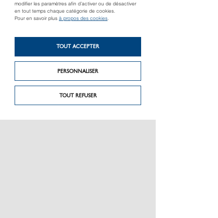
modifier les paramètres afin d’activer ou de désactiver
en tout temps chaque catégorie de cookies.
Pour en savoir plus
à propos des cookies
.
Produit suivant
Garniture de porte
Produit précédent
TOUT ACCEPTER
BRUNELLA DUALFIT
Bergamo Laiton
M1628/42K/42KS
PERSONNALISER
TOUT REFUSER
PRÉSENTATION
CHARTE GRAPHIQUE LES MATÉRIAUX
NOS MARQUES
MENTIONS LÉGALES
POLITIQUE DE CONFIDENTIALITÉ DES DONNÉES
NEWSLETTER
PERFORMANCE PRODUITS
CEE / LES OBLIGATIONS