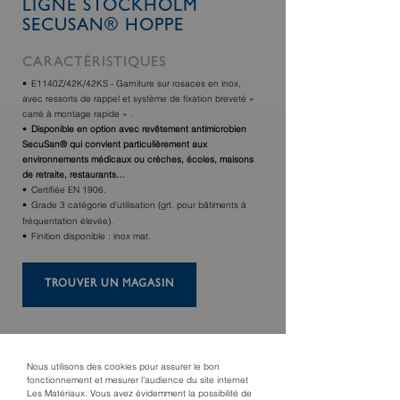
LIGNE STOCKHOLM
SECUSAN® HOPPE
CARACTÉRISTIQUES
E1140Z/42K/42KS - Garniture sur rosaces en inox,
avec ressorts de rappel et système de fixation breveté «
carré à montage rapide » .
Disponible en option avec revêtement antimicrobien
SecuSan® qui convient particulièrement aux
environnements médicaux ou crèches, écoles, maisons
de retraite, restaurants…
Certifiée EN 1906.
Grade 3 catégorie d’utilisation (grt. pour bâtiments à
fréquentation élevée).
Finition disponible : inox mat.
TROUVER UN MAGASIN
Nous utilisons des cookies pour assurer le bon
fonctionnement et mesurer l’audience du site internet
Les Matériaux. Vous avez évidemment la possibilité de