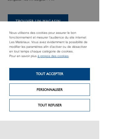
TROUVER UN MAGASIN
Nous utilisons des cookies pour assurer le bon
fonctionnement et mesurer l’audience du site internet
Les Matériaux. Vous avez évidemment la possibilité de
modifier les paramètres afin d’activer ou de désactiver
en tout temps chaque catégorie de cookies.
Pour en savoir plus
à propos des cookies
.
TOUT ACCEPTER
Produit précédent
PERSONNALISER
Produit suivant
Protection de chantier
Tramisol ®
TM
Floorliner
Basic
TOUT REFUSER