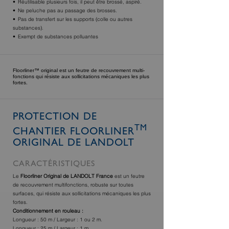
Réutilisable plusieurs fois, il peut être brossé, aspiré.
Ne peluche pas au passage des brosses.
Pas de transfert sur les supports (colle ou autres
substances).
Exempt de substances polluantes
Floorliner™ original est un feutre de recouvrement multi-
fonctions qui résiste aux sollicitations mécaniques les plus
fortes.
PROTECTION DE
TM
CHANTIER FLOORLINER
ORIGINAL DE LANDOLT
CARACTÉRISTIQUES
Le
Floorliner Original de LANDOLT France
est un feutre
de recouvrement multifonctions, robuste sur toutes
surfaces, qui résiste aux sollicitations mécaniques les plus
fortes.
Conditionnement en rouleau :
Longueur : 50 m / Largeur : 1 ou 2 m.
Longueur : 25 m / Largeur : 1 m.