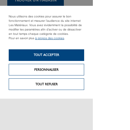
TROUVER UN MAGASIN
Nous utilisons des cookies pour assurer le bon
fonctionnement et mesurer l’audience du site internet
Les Matériaux. Vous avez évidemment la possibilité de
modifier les paramètres afin d’activer ou de désactiver
en tout temps chaque catégorie de cookies.
Pour en savoir plus
à propos des cookies
.
TOUT ACCEPTER
Produit précédent
Produit suivant
PERSONNALISER
Solid Chic
Visual
TOUT REFUSER
PRÉSENTATION
CHARTE GRAPHIQUE LES MATÉRIAUX
NOS MARQUES