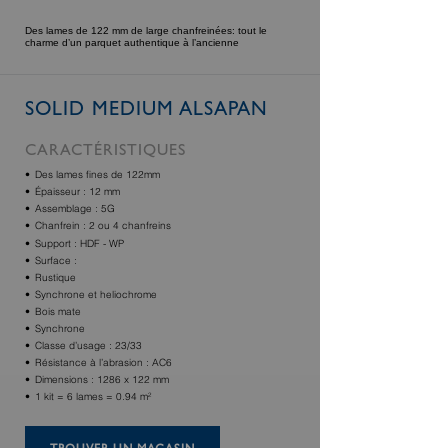
Des lames de 122 mm de large chanfreinées: tout le
charme d’un parquet authentique à l’ancienne
SOLID MEDIUM ALSAPAN
CARACTÉRISTIQUES
Des lames fines de 122mm
Épaisseur : 12 mm
Assemblage : 5G
Chanfrein : 2 ou 4 chanfreins
Support : HDF - WP
Surface :
Rustique
Synchrone et heliochrome
Bois mate
Synchrone
Classe d’usage : 23/33
Résistance à l’abrasion : AC6
Dimensions : 1286 x 122 mm
1 kit = 6 lames = 0.94 m²