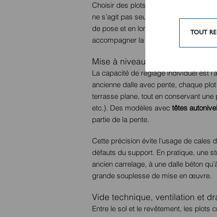
Choisir des plots réglables comme base
ne s’agit pas seulement d’éviter une da
de pose et en longévité. Les plots devi
TOUT RE
accompagner la vie de la terrasse sur l
Mise à niveau millimétrée et ge
La capacité de réglage individuel est l’a
ancienne dalle avec pente, chaque plot
terrasse plane, tout en conservant une p
etc.). Des modèles avec
têtes autoniv
partie de la pente.
Cette précision évite l’usage de cales d
défauts du support. En pratique, une st
ancien carrelage, à une dalle béton qu’
grande souplesse de mise en œuvre.
Vide technique, ventilation et d
Entre le sol et le revêtement, les plots