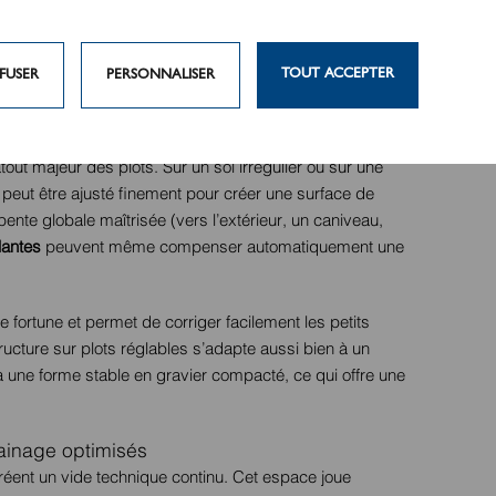
 de terrasse apporte plusieurs avantages simultanés. Il
lle béton, mais aussi de gagner en précision, en confort
ennent un véritable système constructif, pensé pour
TOUT ACCEPTER
FUSER
PERSONNALISER
e long terme.
stion des pentes
tout majeur des plots. Sur un sol irrégulier ou sur une
 peut être ajusté finement pour créer une surface de
ente globale maîtrisée (vers l’extérieur, un caniveau,
elantes
peuvent même compenser automatiquement une
e fortune et permet de corriger facilement les petits
ructure sur plots réglables s’adapte aussi bien à un
à une forme stable en gravier compacté, ce qui offre une
rainage optimisés
 créent un vide technique continu. Cet espace joue