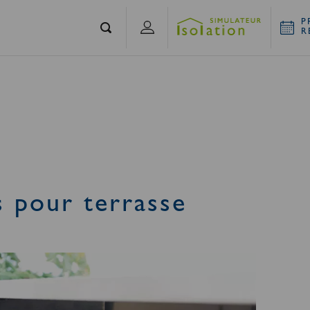
P
R
s pour terrasse