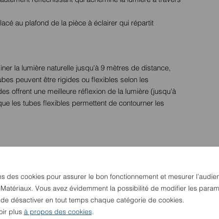
lacé au plafond de la pièce à éclairer qui répartit
r la lumière naturelle jusqu'à 9 mètres de distance,
ubes peuvent être rigides ou flexibles selon les
ides offrent une meilleure réflexion de la lumière (jusqu'à
que les tubes flexibles permettent de contourner les
ffusion de la lumière
ntre ces deux systèmes réside dans leur conception. La
ns des cookies pour assurer le bon fonctionnement et mesurer l’audie
 vers l'extérieur, tandis que le puits de lumière tubulaire
 Matériaux. Vous avez évidemment la possibilité de modifier les param
heminer la lumière.
u de désactiver en tout temps chaque catégorie de cookies.
oir plus
à propos des cookies
.