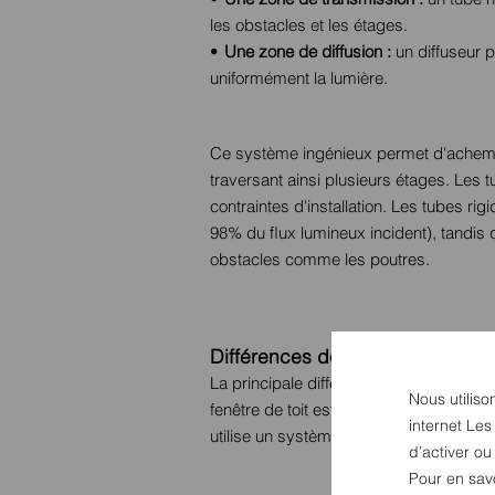
les obstacles et les étages.
Une zone de diffusion :
un diffuseur p
uniformément la lumière.
Ce système ingénieux permet d'achemine
traversant ainsi plusieurs étages. Les t
contraintes d'installation. Les tubes rig
98% du flux lumineux incident), tandis 
obstacles comme les poutres.
Différences de structure et de di
La principale différence structurelle e
Nous utiliso
fenêtre de toit est une ouverture directe
internet Les
utilise un système de réflexion pour ac
d’activer o
Pour en sav