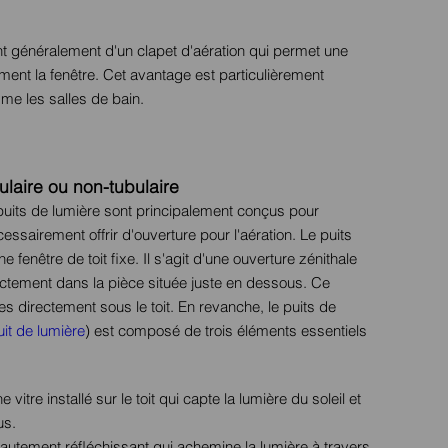
ent généralement d'un clapet d'aération qui permet une
ement la fenêtre. Cet avantage est particulièrement
e les salles de bain.
ulaire ou non-tubulaire
 puits de lumière sont principalement conçus pour
essairement offrir d'ouverture pour l'aération. Le puits
fenêtre de toit fixe. Il s'agit d'une ouverture zénithale
rectement dans la pièce située juste en dessous. Ce
es directement sous le toit. En revanche, le puits de
it de lumière
) est composé de trois éléments essentiels
vitre installé sur le toit qui capte la lumière du soleil et
us.
autement réfléchissant qui achemine la lumière à travers