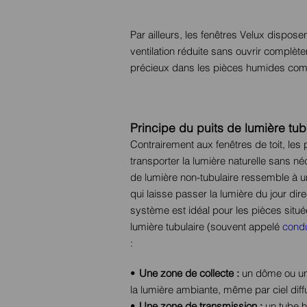
Par ailleurs, les fenêtres Velux dispos
ventilation réduite sans ouvrir complèt
précieux dans les pièces humides comm
Principe du puits de lumière tub
Contrairement aux fenêtres de toit, les
transporter la lumière naturelle sans néc
de lumière non-tubulaire ressemble à une 
qui laisse passer la lumière du jour di
système est idéal pour les pièces situé
lumière tubulaire (souvent appelé
condu
:
Une zone de collecte :
un dôme ou une 
la lumière ambiante, même par ciel diff
Une zone de transmission :
un tube h