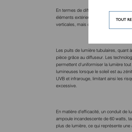
En termes de diffusion lumineuse, les fen
éléments extérieurs. Elles peuvent fourn
TOUT RE
verticales, mais cette lumière est conc
Les puits de lumière tubulaires, quant 
pièce grâce au diffuseur. Les technolog
permettent d'uniformiser la lumière tout 
lumineuses lorsque le soleil est au zén
UVB et infrarouge, limitant ainsi les ri
excessive.
En matière d'efficacité, un conduit de 
ampoule incandescente de 60 watts, tand
plus de lumière, ce qui représente une a