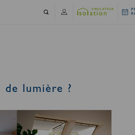
P
R
s de lumière ?