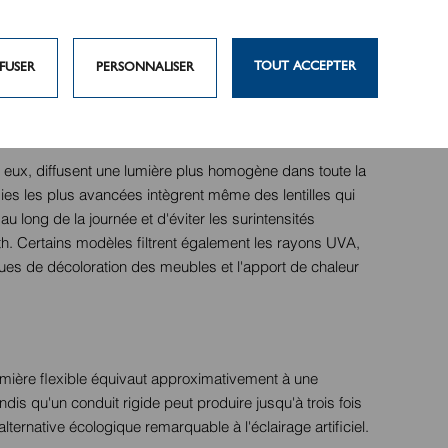
êtres de toit offrent une vue directe sur le ciel et les
ir jusqu'à deux fois plus de lumière que les fenêtres
TOUT ACCEPTER
FUSER
PERSONNALISER
entrée dans la zone directement sous la fenêtre.
à eux, diffusent une lumière plus homogène dans toute la
ies les plus avancées intègrent même des lentilles qui
au long de la journée et d'éviter les surintensités
ith. Certains modèles filtrent également les rayons UVA,
sques de décoloration des meubles et l'apport de chaleur
lumière flexible équivaut approximativement à une
is qu'un conduit rigide peut produire jusqu'à trois fois
lternative écologique remarquable à l'éclairage artificiel.