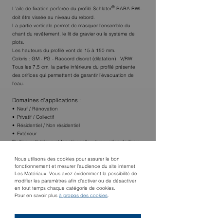
®
L’aile de fixation perforée du profilé Schlüter
-BARA-RWL
doit être vissée au niveau du rebord.
La partie verticale permet de masquer l’ensemble du
chant du revêtement, le lit de gravier ou le système de
plots.
Les hauteurs du profilé vont de 15 à 150 mm.
Coloris : GM - PG - Raccord discret (dilatation) : V/RW
Tous les 7,5 cm, la partie inférieure du profilé présente
des orifices qui permettent de garantir l’évacuation de
l’eau.
Domaines d'applications :
Neuf / Rénovation
Privatif / Collectif
Résidentiel / Non résidentiel
Extérieur
Finition esthétique et fonctionnelle : évacuation de l’eau
de drainage.
Nous utilisons des cookies pour assurer le bon
fonctionnement et mesurer l’audience du site internet
Les Matériaux. Vous avez évidemment la possibilité de
modifier les paramètres afin d’activer ou de désactiver
TROUVER UN MAGASIN
en tout temps chaque catégorie de cookies.
Pour en savoir plus
à propos des cookies
.