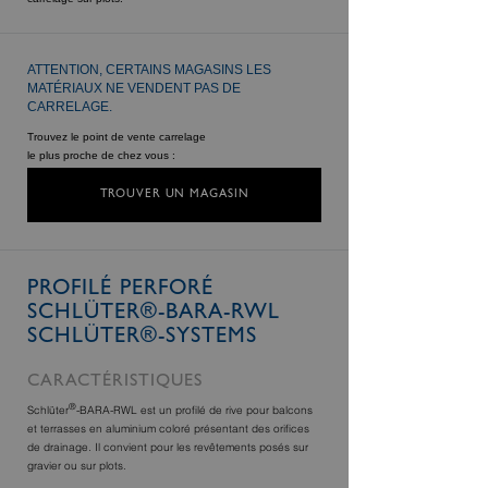
ATTENTION, CERTAINS MAGASINS LES
MATÉRIAUX NE VENDENT PAS DE
CARRELAGE.
Trouvez le point de vente carrelage
le plus proche de chez vous :
TROUVER UN MAGASIN
PROFILÉ PERFORÉ
SCHLÜTER®-BARA-RWL
SCHLÜTER®-SYSTEMS
CARACTÉRISTIQUES
®
Schlüter
-BARA-RWL est un profilé de rive pour balcons
et terrasses en aluminium coloré présentant des orifices
de drainage. Il convient pour les revêtements posés sur
gravier ou sur plots.