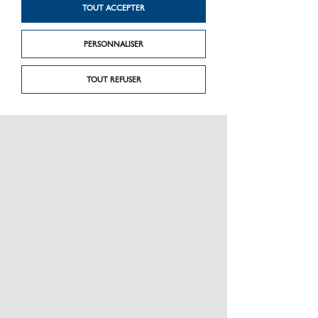
TOUT ACCEPTER
PERSONNALISER
TOUT REFUSER
Produit précédent
Produit suivant
Barin-SR
Ditra sound
PRÉSENTATION
CHARTE GRAPHIQUE LES MATÉRIAUX
NOS MARQUES
MENTIONS LÉGALES
POLITIQUE DE CONFIDENTIALITÉ DES DONNÉES