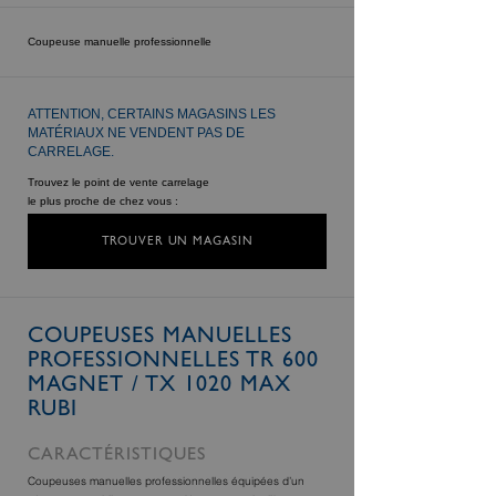
Coupeuse manuelle professionnelle
ATTENTION, CERTAINS MAGASINS LES
MATÉRIAUX NE VENDENT PAS DE
CARRELAGE.
Trouvez le point de vente carrelage
le plus proche de chez vous :
TROUVER UN MAGASIN
COUPEUSES MANUELLES
PROFESSIONNELLES TR 600
MAGNET / TX 1020 MAX
RUBI
CARACTÉRISTIQUES
Coupeuses manuelles professionnelles équipées d’un