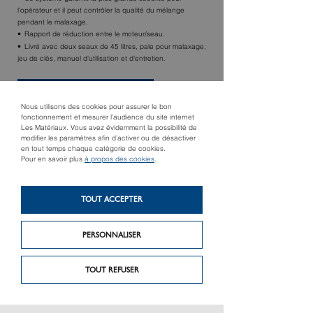
l'opérateur et il peut contrôler la qualité du mélange
pendant le malaxage.
Rapport de réduction entre le moteur/seau.
Livré avec deux seaux de 45 litres, pale pour malaxage,
jeu de clés, manuel d'utilisation et d'entretien.
TROUVER UN MAGASIN
Nous utilisons des cookies pour assurer le bon
fonctionnement et mesurer l’audience du site internet
Les Matériaux. Vous avez évidemment la possibilité de
modifier les paramètres afin d’activer ou de désactiver
en tout temps chaque catégorie de cookies.
Pour en savoir plus
à propos des cookies
.
TOUT ACCEPTER
PERSONNALISER
Produit précédent
Produit suivant
Kit r.l.s 3d
Tx 700 nv2
TOUT REFUSER