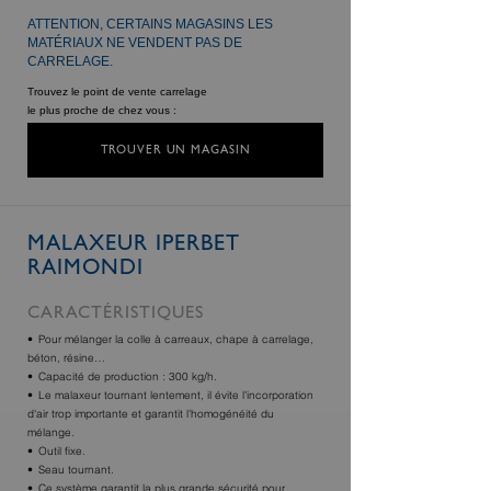
ATTENTION, CERTAINS MAGASINS LES
MATÉRIAUX NE VENDENT PAS DE
CARRELAGE.
Trouvez le point de vente carrelage
le plus proche de chez vous :
TROUVER UN MAGASIN
MALAXEUR IPERBET
RAIMONDI
CARACTÉRISTIQUES
Pour mélanger la colle à carreaux, chape à carrelage,
béton, résine…
Capacité de production : 300 kg/h.
Le malaxeur tournant lentement, il évite l'incorporation
d'air trop importante et garantit l'homogénéité du
mélange.
Outil fixe.
Seau tournant.
Ce système garantit la plus grande sécurité pour