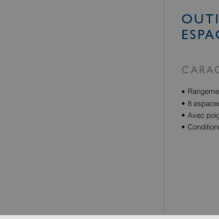
OUTI
ESPA
CARAC
Rangement
8 espaceu
Avec poign
Condition