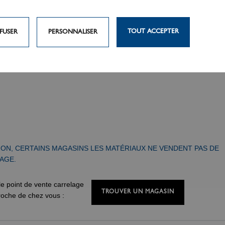
TOUT ACCEPTER
FUSER
PERSONNALISER
ION, CERTAINS MAGASINS LES MATÉRIAUX NE VENDENT PAS DE
AGE.
le point de vente carrelage
TROUVER UN MAGASIN
proche de chez vous :