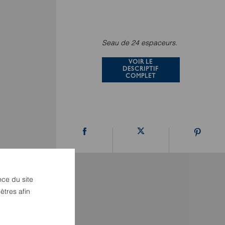
Seau de 24 espaceurs.
VOIR LE
DESCRIPTIF
COMPLET
nce du site
ètres afin