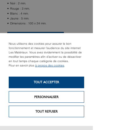
Noir : 2 mm.
Rouge : 3 mm.
Blanc : 4 mm.
Jaune : 5 mm.
Dimensions : 100 x 24 mm.
TROUVER UN MAGASIN
Nous utilisons des cookies pour assurer le bon
fonctionnement et mesurer l’audience du site internet
Les Matériaux. Vous avez évidemment la possibilité de
modifier les paramètres afin d’activer ou de désactiver
en tout temps chaque catégorie de cookies.
Pour en savoir plus
à propos des cookies
.
TOUT ACCEPTER
PERSONNALISER
Produit suivant
Produit précédent
FAÇONNEUSE
Tr 600 Magnet / tx
PORTATIVE
900 nv2
TOUT REFUSER
SUPERPROFILE