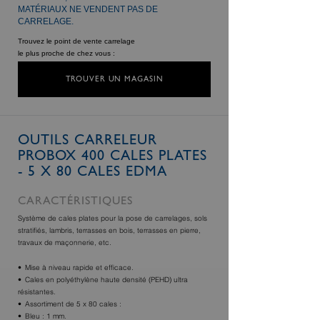
MATÉRIAUX NE VENDENT PAS DE
CARRELAGE.
Trouvez le point de vente carrelage
le plus proche de chez vous :
TROUVER UN MAGASIN
OUTILS CARRELEUR
PROBOX 400 CALES PLATES
- 5 X 80 CALES EDMA
CARACTÉRISTIQUES
Système de cales plates pour la pose de carrelages, sols
stratifiés, lambris, terrasses en bois, terrasses en pierre,
travaux de maçonnerie, etc.
Mise à niveau rapide et efficace.
Cales en polyéthylène haute densité (PEHD) ultra
résistantes.
Assortiment de 5 x 80 cales :
Bleu : 1 mm.