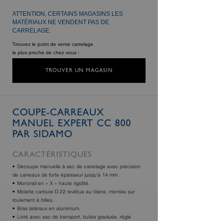
ATTENTION, CERTAINS MAGASINS LES
MATÉRIAUX NE VENDENT PAS DE
CARRELAGE.
Trouvez le point de vente carrelage
le plus proche de chez vous :
TROUVER UN MAGASIN
COUPE-CARREAUX
MANUEL EXPERT CC 800
PAR SIDAMO
CARACTÉRISTIQUES
Découpe manuelle à sec de carrelage avec précision
de carreaux de forte épaisseur jusqu’à 14 mm.
Monorail en « X » haute rigidité.
Molette carbure D.22 revêtue au titane, montée sur
roulement à billes.
Bras latéraux en aluminium.
Livré avec sac de transport, butée graduée, règle