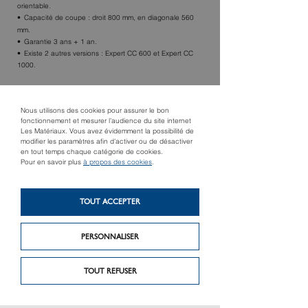
orientable.
Capacité de coupe : droit 800 mm, en diagonale 560
mm.
Garantie 3 ans + 1 an.
Existe 2 autres versions : Expert CC 600 et Expert CC
1000.
TROUVER UN MAGASIN
Nous utilisons des cookies pour assurer le bon
fonctionnement et mesurer l’audience du site internet
Les Matériaux. Vous avez évidemment la possibilité de
modifier les paramètres afin d’activer ou de désactiver
en tout temps chaque catégorie de cookies.
Pour en savoir plus
à propos des cookies
.
TOUT ACCEPTER
PERSONNALISER
Produit suivant
Produit précédent
Seau de 1000
Éponge à essorage
croisillons
TOUT REFUSER
facile
autonivelants 2 mm