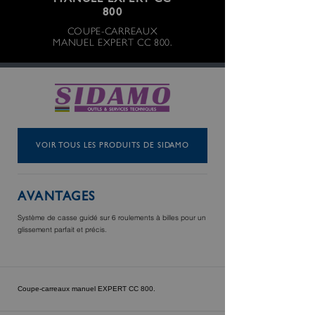
MANUEL EXPERT CC
800
COUPE-CARREAUX
MANUEL EXPERT CC 800.
VOIR TOUS LES PRODUITS DE SIDAMO
AVANTAGES
Système de casse guidé sur 6 roulements à billes pour un
glissement parfait et précis.
Coupe-carreaux manuel EXPERT CC 800.