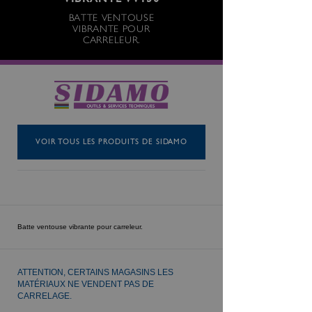
VIBRANTE VV130
BATTE VENTOUSE
VIBRANTE POUR
CARRELEUR.
VOIR TOUS LES PRODUITS DE SIDAMO
Batte ventouse vibrante pour carreleur.
ATTENTION, CERTAINS MAGASINS LES
MATÉRIAUX NE VENDENT PAS DE
CARRELAGE.