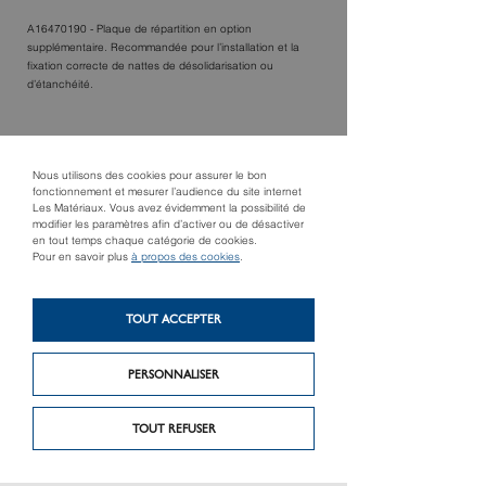
A16470190 - Plaque de répartition en option
supplémentaire. Recommandée pour l’installation et la
fixation correcte de nattes de désolidarisation ou
d’étanchéité.
TROUVER UN MAGASIN
Nous utilisons des cookies pour assurer le bon
fonctionnement et mesurer l’audience du site internet
Les Matériaux. Vous avez évidemment la possibilité de
modifier les paramètres afin d’activer ou de désactiver
en tout temps chaque catégorie de cookies.
Pour en savoir plus
à propos des cookies
.
TOUT ACCEPTER
PERSONNALISER
Produit suivant
Produit précédent
Gamme de talochons
Siège Ergonomique
TOUT REFUSER
et applications