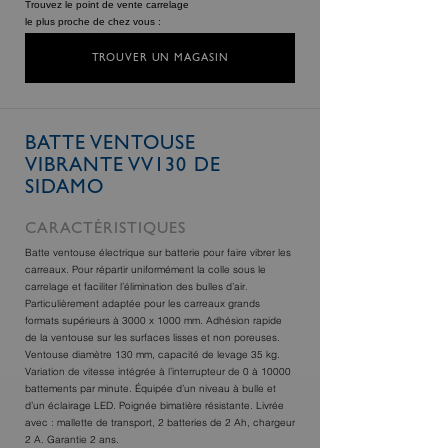
Trouvez le point de vente carrelage
le plus proche de chez vous :
TROUVER UN MAGASIN
BATTE VENTOUSE
VIBRANTE VV130 DE
SIDAMO
CARACTÉRISTIQUES
Batte ventouse électrique sur batterie pour faire vibrer les
carreaux. Pour répartir uniformément la colle sous le
carrelage et faciliter l’élimination des bulles d’air.
Particulièrement adaptée pour les carreaux grands
formats supérieurs à 3000 x 1000 mm. Adhésion rapide
de la ventouse sur les surfaces lisses et non poreuses.
Ventouse diamètre 130 mm, capacité de levage 35 kg.
Variation de vitesse intégrée à l’interrupteur de 0 à 10000
battements par minute. Équipée d’un niveau à bulle et
d’un éclairage LED. Poignée bimatière résistante. Livrée
avec : mallette de transport, 2 batteries de 2 Ah, chargeur
2 A. Garantie 2 ans.