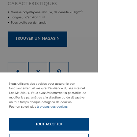
CARACTÉRISTIQUES
3
Mousse polyéthylène réticulé, de densité 25 kg/m
.
Longueur d'environ 1 ml.
Tous profils sur demande.
TROUVER UN MAGASIN
Nous utilisons des cookies pour assurer le bon
fonctionnement et mesurer l’audience du site internet
Les Matériaux. Vous avez évidemment la possibilité de
modifier les paramètres afin d’activer ou de désactiver
en tout temps chaque catégorie de cookies.
Produit précédent
Pour en savoir plus
à propos des cookies
.
Produit suivant
Bombe aérosol
Closoir peigne
peinture
TOUT ACCEPTER