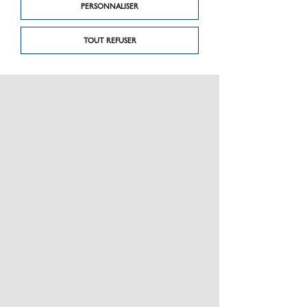
PERSONNALISER
TOUT REFUSER
PRÉSENTATION
CHARTE GRAPHIQUE LES MATÉRIAUX
NOS MARQUES
MENTIONS LÉGALES
POLITIQUE DE CONFIDENTIALITÉ DES DONNÉES
NEWSLETTER
PERFORMANCE PRODUITS
CEE / LES OBLIGATIONS
ESPACE PRO
PLAN DU SITE
JE RÈGLE