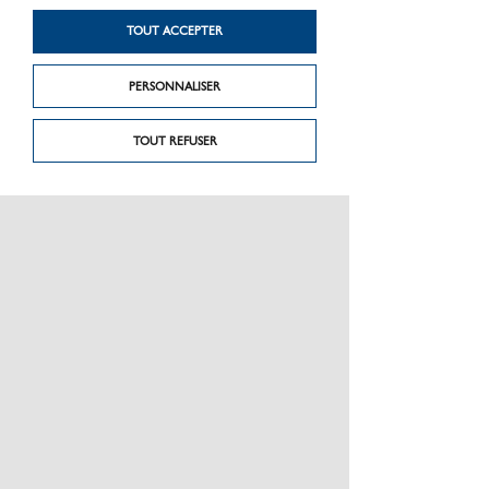
Produit précédent
Faîtière-arêtier 1/2
About de faîtière
rond
TOUT ACCEPTER
PERSONNALISER
TOUT REFUSER
PRÉSENTATION
CHARTE GRAPHIQUE LES MATÉRIAUX
NOS MARQUES
MENTIONS LÉGALES
POLITIQUE DE CONFIDENTIALITÉ DES DONNÉES
NEWSLETTER
PERFORMANCE PRODUITS
CEE / LES OBLIGATIONS
ESPACE PRO
PLAN DU SITE