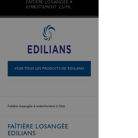
FAÎTIÈRE LOSANGÉE À
EMBOÎTEMENT 2,5/ML.
VOIR TOUS LES PRODUITS DE EDILIANS
Faîtière losangée à emboîtement 2,5/ml.
FAÎTIÈRE LOSANGÉE
EDILIANS