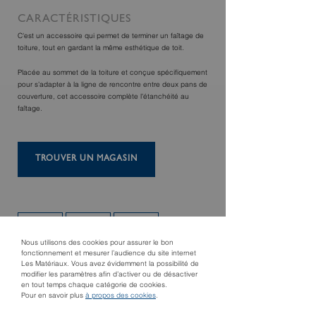
CARACTÉRISTIQUES
C'est un accessoire qui permet de terminer un faîtage de
toiture, tout en gardant la même esthétique de toit.
Placée au sommet de la toiture et conçue spécifiquement
pour s'adapter à la ligne de rencontre entre deux pans de
couverture, cet accessoire complète l'étanchéité au
faîtage.
TROUVER UN MAGASIN
Nous utilisons des cookies pour assurer le bon
fonctionnement et mesurer l’audience du site internet
Les Matériaux. Vous avez évidemment la possibilité de
modifier les paramètres afin d’activer ou de désactiver
en tout temps chaque catégorie de cookies.
Pour en savoir plus
à propos des cookies
.
Produit suivant