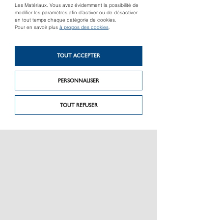
Les Matériaux. Vous avez évidemment la possibilité de
modifier les paramètres afin d’activer ou de désactiver
en tout temps chaque catégorie de cookies.
Pour en savoir plus
à propos des cookies
.
TOUT ACCEPTER
Produit précédent
Produit suivant
Covéo®
Sierra
PERSONNALISER
TOUT REFUSER
PRÉSENTATION
CHARTE GRAPHIQUE LES MATÉRIAUX
NOS MARQUES
MENTIONS LÉGALES
POLITIQUE DE CONFIDENTIALITÉ DES DONNÉES
NEWSLETTER
PERFORMANCE PRODUITS