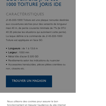
1000 TOITURE JORIS IDE
CARACTÉRISTIQUES
JI 45-333-1000 Toiture est une plaque nervurée destinée
aux couvertures sèches pour des versants de longueur
maxi 40 m, de pente courante minimale de 7% (le DTU
40.35 précise les situations qui autorisent cette pente).
La laque définie à la commande de JI 45-333-1000
Toiture est appliquée en face SO.
Longueurs :
de 1 à 13,6 m
Largeur :
1050 mm
Métal tôle d’acier S 320 GD
Revêtements selon les indications du nuancier
Accessoires translucides, pièces pliées crantées ou
non, closoirs etc.
TROUVER UN MAGASIN
Nous utilisons des cookies pour assurer le bon
fonctionnement et mesurer l’audience du site internet