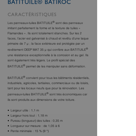
BATITUILE® BATIROC
CARACTÉRISTIQUES
®
Les panneaux-tuiles BATITUILE
sont des panneaux
imitant parfaitement la forme et la texture de tuiles «
Flamandes ». Ils sont totalement étanches. Sur les 2
faces, l’acier est galvanisé à chaud et revêtu d’une laque
primaire de 7 μ ; la face extérieure est protégée par un
®
revêtement DEEP MAT 35 μ qui confère aux BATITUILE
une résistance exceptionnelle à la corrosion et au gel. Ils
sont également très légers. Le profil spécial des
®
BATITUILE
permet de les manipuler sans déformation.
®
BATITUILE
convient pour tous les bâtiments résidentiels,
industriels, agricoles, tertiaires, commerciaux ou de loisirs,
tant pour les locaux neufs que pour la rénovation. Les
®
panneaux-tuiles BATITUILE
sont très économiques car
ils sont produits aux dimensions de votre toiture.
Largeur utile : 1,1 m
Largeur hors tout : 1,18 m
Pureau (longueur) des tuiles : 0,35 m
Longueur sur mesure : de 1,05 à 6
Pente minimale : 15 % (9 °)