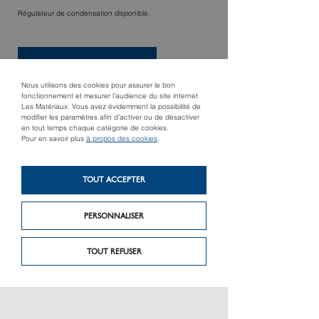
Régulateur de condensation disponible.
TROUVER UN MAGASIN
Nous utilisons des cookies pour assurer le bon
fonctionnement et mesurer l’audience du site internet
Les Matériaux. Vous avez évidemment la possibilité de
modifier les paramètres afin d’activer ou de désactiver
en tout temps chaque catégorie de cookies.
Pour en savoir plus
à propos des cookies
.
TOUT ACCEPTER
PERSONNALISER
Produit précédent
Produit suivant
BatiCLIP®
Couvertures sèches
TOUT REFUSER