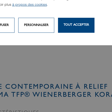
oir plus
à propos des cookies
.
TOUT ACCEPTER
FUSER
PERSONNALISER
E CONTEMPORAINE À RELIEF
MA TFP® WIENERBERGER KOR