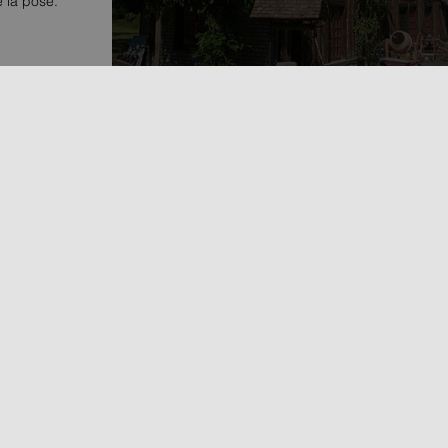
 la pose.
LES MATÉRIAUX
CRÉATION
NE
Groupe COMAFRANC -
oi
LES MATÉRIAUX
BP30259 - 90005 BELFORT
contact@lesmateriaux.fr