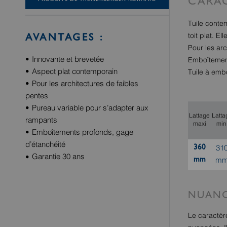
CARAC
Tuile contem
toit plat. E
AVANTAGES :
Pour les ar
Innovante et brevetée
Emboîtement
Aspect plat contemporain
Tuile à emb
Pour les architectures de faibles
pentes
Pureau variable pour s’adapter aux
Lattage
Latta
rampants
maxi
min
Emboîtements profonds, gage
d’étanchéité
360
31
Garantie 30 ans
mm
m
NUANC
Le caractère