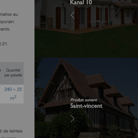
Kanal 10
rnative au
mporain.
pants.
0.21.
e
Quantité
par palette
240 ≈ 22
2
m
Produit suivant
Saint-vincent
é de teintes