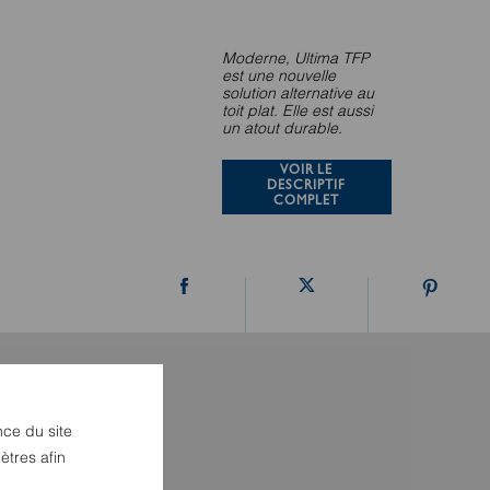
Moderne, Ultima TFP
est une nouvelle
solution alternative au
toit plat. Elle est aussi
un atout durable.
VOIR LE
DESCRIPTIF
COMPLET
nce du site
ètres afin