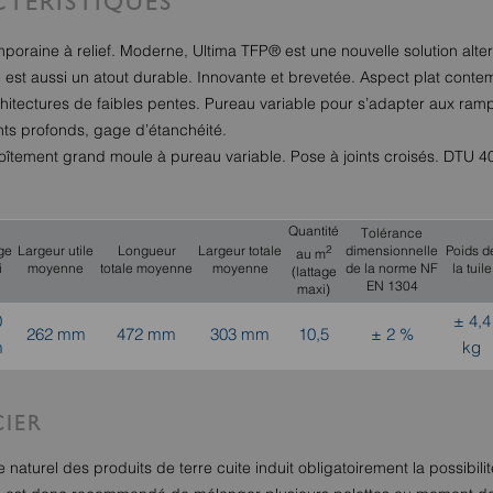
TÉRISTIQUES
poraine à relief. Moderne, Ultima TFP® est une nouvelle solution alte
lle est aussi un atout durable. Innovante et brevetée. Aspect plat conte
chitectures de faibles pentes. Pureau variable pour s’adapter aux ram
s profonds, gage d’étanchéité.
oîtement grand moule à pureau variable. Pose à joints croisés. DTU 4
Quantité
Tolérance
2
ge
Largeur utile
Longueur
Largeur totale
dimensionnelle
Poids d
au m
i
moyenne
totale moyenne
moyenne
de la norme NF
la tuile
(lattage
EN 1304
maxi)
0
± 4,4
262 mm
472 mm
303 mm
10,5
± 2 %
m
kg
IER
 naturel des produits de terre cuite induit obligatoirement la possibilit