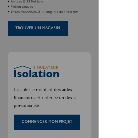
Anneau Ø 23 filet bois
Finition zinguée
Tailles disponibles Ø 12 longueur 90 à 500 mm
TROUVER UN MAGASIN
Calculez le montant
des aides
et obtenez
financières
un devis
personnalisé !
COMMENCER MON PROJET