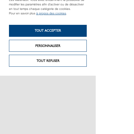
Les Matériaux. Vous avez évidemment la possibilité de
modifier les paramètres afin d’activer ou de désactiver
en tout temps chaque catégorie de cookies.
Pour en savoir plus
à propos des cookies
.
TOUT ACCEPTER
PERSONNALISER
TOUT REFUSER
Produit précédent
Produit suivant
Mastic-colle
Vis à deux filets
d’étanchéité de rive
PRÉSENTATION