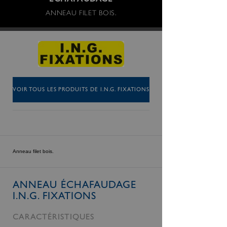
ÉCHAFAUDAGE
ANNEAU FILET BOIS.
VOIR TOUS LES PRODUITS DE I.N.G. FIXATIONS
Anneau filet bois.
ANNEAU ÉCHAFAUDAGE
I.N.G. FIXATIONS
CARACTÉRISTIQUES