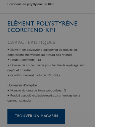
Ecorefend en polystyrène de KP1.
ELÉMENT POLYSTYRÈNE
ECOREFEND KP1
CARACTÉRISTIQUES
Elément en polystyrène qui permet de réduire les
déperditions thermiques au niveau des refends
Hauteur coffrante : 13
Housse de couleur verte pour faciliter le repérage sur
dépôt et chantier
Conditionnement: colis de 10 unités
Domaine d'emploi
Nombre de rang de blocs préconisés : 3
Produit associé exclusivement aux entrevous de la
gamme Isoleader
TROUVER UN MAGASIN