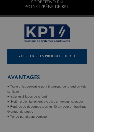
ECOREFEND EN
POLYSTYRÈNE DE KP1.
VOIR TOUS LES PRODUITS DE KP1
AVANTAGES
Traite efficacement le pont thermique de refend en vide
sanitaire
Isole les 2 faces de refend
Système d’emboîtement avec les entrevous Isoleader
Repères de découpes tous les 10 cm pour un habillage
éventuel de poutre
Tenue parfaite au coulage