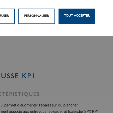
TOUT ACCEPTER
FUSER
PERSONNALISER
USSE KP1
TÉRISTIQUES
ui permet d’augmenter l’épaisseur du plancher
ment associé aux entrevous Isoleader et Isoleader SPX KP1