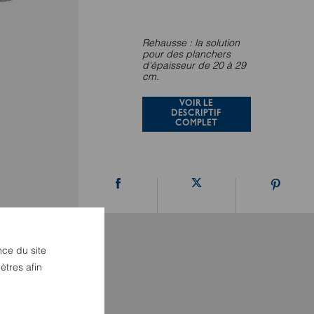
Rehausse : la solution
pour des planchers
d'épaisseur de 20 à 29
cm.
VOIR LE
DESCRIPTIF
COMPLET
nce du site
ètres afin