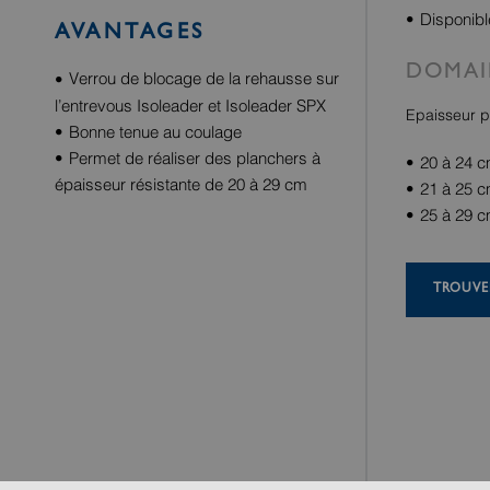
Disponibl
AVANTAGES
DOMAI
Verrou de blocage de la rehausse sur
l’entrevous Isoleader et Isoleader SPX
Epaisseur p
Bonne tenue au coulage
Permet de réaliser des planchers à
20 à 24 c
épaisseur résistante de 20 à 29 cm
21 à 25 c
25 à 29 c
TROUVE