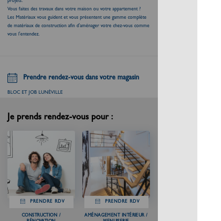
projets.
Vous faites des travaux dans votre maison ou votre appartement ?
Les Matériaux vous guident et vous présentent une gamme complète
de matériaux de construction afin d'aménager votre chez-vous comme
vous l'entendez.
Prendre rendez-vous dans votre magasin
BLOC ET JOB LUNÉVILLE
Je prends rendez-vous pour :
PRENDRE RDV
PRENDRE RDV
CONSTRUCTION /
AMÉNAGEMENT INTÉRIEUR /