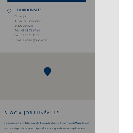
COORDONNÉES
Bloc et Job
41, Av. de Gerbéviller
54300
Lunéville
Tél. :
03 83 76 67 66
Fax :
03 83 73 38 29
Email :
luneville@bloc-job.fr
BLOC & JOB LUNÉVILLE
Le magasin Les Matériaux de Lunéville dans la Meurthe-et-Moselle est
à votre disposition pour répondre à vos questions au sujet de vos