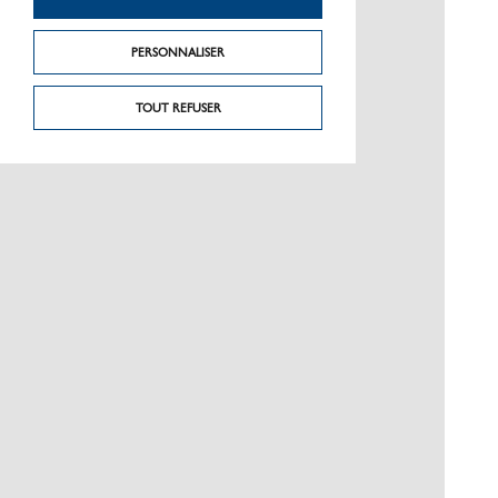
AUTRES MAGASINS À PROXIMITÉ
PERSONNALISER
BLOC ET JOB -
LUNÉVILLE
41, Av. de Gerbéviller
TOUT REFUSER
54300 Lunéville
Tél. : 03 83 76 67 66
Fax : 03 83 73 38 29
VOIR LE MAGASIN
BLOC ET JOB - VILLE-
EN-VERMOIS
4, route de Saint Nicolas
54210 Ville-en-Vermois
Tél. : 03 83 46 91 91
Fax : 03 83 46 92 25
VOIR LE MAGASIN