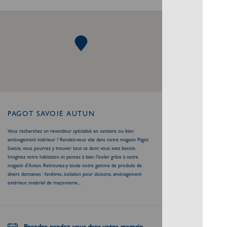
PAGOT SAVOIE AUTUN
Vous recherchez un revendeur spécialisé en sanitaire ou bien
aménagement intérieur ? Rendez-vous vite dans notre magasin Pagot
Savoie, vous pourrez y trouver tout ce dont vous avez besoin.
Imaginez votre habitation et pensez à bien l'isoler grâce à notre
magasin d'Autun. Retrouvez-y toute notre gamme de produits de
divers domaines : fenêtres, isolation pour cloisons, aménagement
extérieur, matériel de maçonnerie...