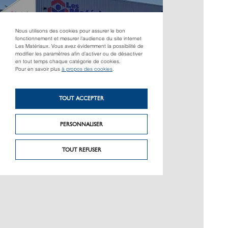
Nous utilisons des cookies pour assurer le bon
fonctionnement et mesurer l’audience du site internet
Les Matériaux. Vous avez évidemment la possibilité de
modifier les paramètres afin d’activer ou de désactiver
en tout temps chaque catégorie de cookies.
Pour en savoir plus
à propos des cookies
.
TOUT ACCEPTER
PERSONNALISER
TOUT REFUSER
AUTRES MAGASINS À PROXIMITÉ
PAGOT SAVOIE -
AUTUN
Parc Activités Bellevue
71400 Autun
Tél. : 03 85 52 24 56
Fax :