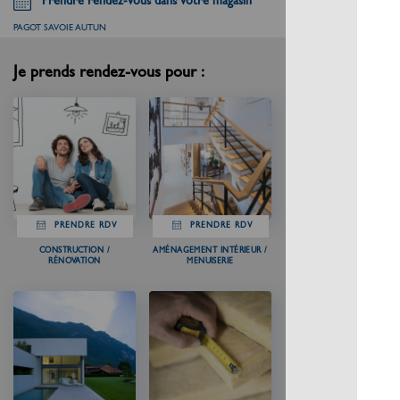
Prendre rendez-vous dans votre magasin
PAGOT SAVOIE AUTUN
Je prends rendez-vous pour :
PRENDRE RDV
PRENDRE RDV
CONSTRUCTION /
AMÉNAGEMENT INTÉRIEUR /
RÉNOVATION
MENUISERIE