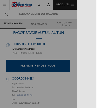
PRODUITS
RETOUR A LA LISTE DES MAGASINS
GESTION DES
FICHE MAGASIN
NOS SERVICES
DÉCHETS
PAGOT SAVOIE AUTUN AUTUN
HORAIRES D'OUVERTURE
Du Lundi au Vendredi :
7h30 - 12h00 / 13h30 - 17h30
PRENDRE RENDEZ-VOUS
COORDONNÉES
Pagot Savoie
Parc Activités Bellevue
71400
Autun
Tél. :
03 85 52 24 56
Fax :
Email :
autun@pagot-savoie.fr