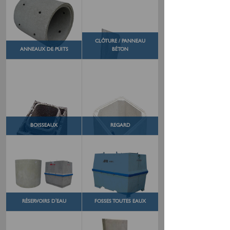
CLÔTURE / PANNEAU
ANNEAUX DE PUITS
BÉTON
BOISSEAUX
REGARD
RÉSERVOIRS D'EAU
FOSSES TOUTES EAUX