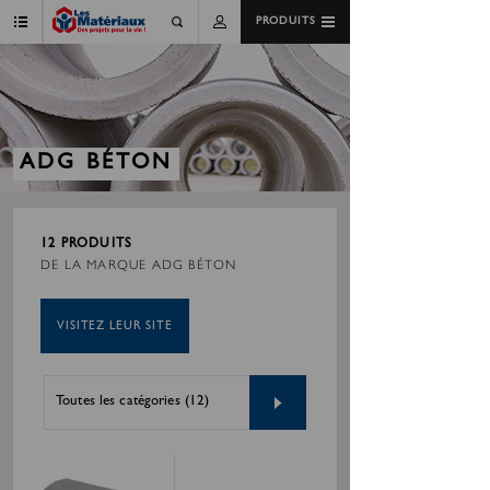
PRODUITS
ADG BÉTON
12 PRODUITS
DE LA MARQUE ADG BÉTON
VISITEZ LEUR SITE
Toutes les catégories (12)