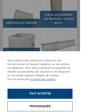
MUR DE SOUTÈNEMENT
DES TERRES EN L PAR ADG
ASPIRATEUR DE CHEMINÉE
BÉTON
REGARD ET REHAUSSE EN
BÉTON CARRÉS AVEC
DALLE DE SOUBASSEMENT
EMBOÎTEMENT
EN BÉTON
Nous utilisons des cookies pour assurer le bon
fonctionnement et mesurer l’audience du site internet
Les Matériaux. Vous avez évidemment la possibilité de
modifier les paramètres afin d’activer ou de désactiver
en tout temps chaque catégorie de cookies.
Pour en savoir plus
à propos des cookies
.
MICRO-STATION
MICRO-STATION
D'ÉPURATION PUROO® EN
D'ÉPURATION PUROO® DE
TOUT ACCEPTER
POLYÉTHYLÈNE
1 À 6 EH EN BÉTON
PERSONNALISER