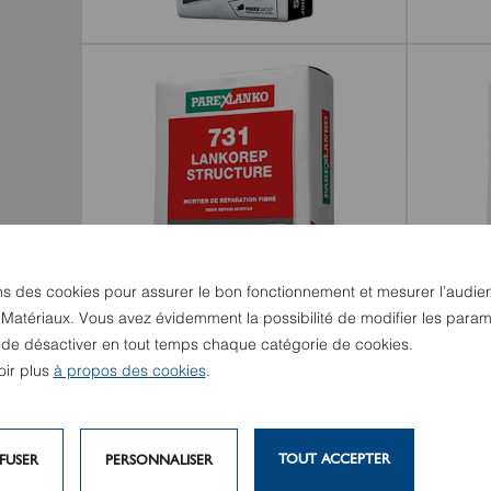
5046 ELIT
165 PRO
ns des cookies pour assurer le bon fonctionnement et mesurer l’audie
 Matériaux. Vous avez évidemment la possibilité de modifier les param
u de désactiver en tout temps chaque catégorie de cookies.
oir plus
à propos des cookies
.
731 LANKOREP STRUCTURE
724 LA
TOUT ACCEPTER
FUSER
PERSONNALISER