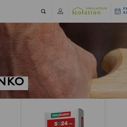
P
R
NKO