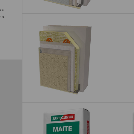
es
ce.
PARISO MOB PSE-M
PARISO 
PARISO LR-M
5071 PR