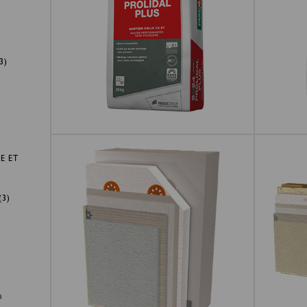
3)
E ET
5024 PROLIDAL PLUS
5074 P
(3)
a