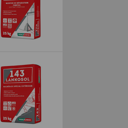
R DE RÉPARATION BÉTON
KOREP FIN RAPIDE 25KG