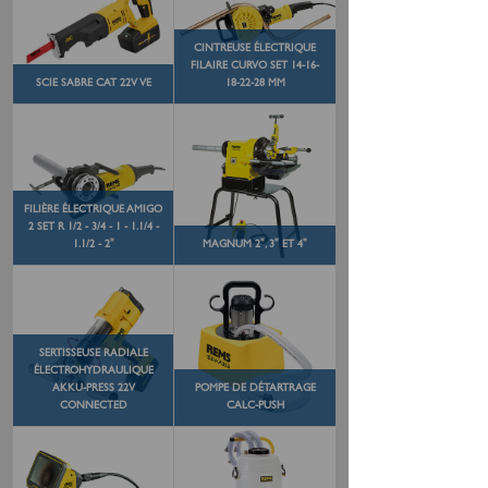
CINTREUSE ÉLECTRIQUE
FILAIRE CURVO SET 14-16-
SCIE SABRE CAT 22V VE
18-22-28 MM
FILIÈRE ÉLECTRIQUE AMIGO
2 SET R 1/2 - 3/4 - 1 - 1.1/4 -
1.1/2 - 2"
MAGNUM 2", 3" ET 4"
SERTISSEUSE RADIALE
ÉLECTROHYDRAULIQUE
AKKU-PRESS 22V
POMPE DE DÉTARTRAGE
CONNECTED
CALC-PUSH