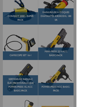
RAINUREUSE À DISQUES
CONTACT 2000 - SUPER
DIAMANTÉS KROKODIL 180
PACK
SR
MINI-PRESS 22 V ACC
CAMSCOPE SET 16-1
BASIC-PACK
SERTISSEUSE RADIALE
ÉLECTROHYDRAULIQUE
POWER-PRESS XL ACC
POWER-PRESS ACC BASIC-
BASIC-PACK
PACK