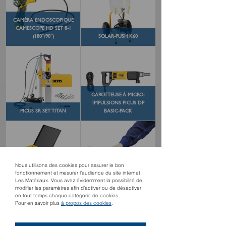
CAMÉRA ENDOSCOPIQUE
CAMESCOPE HD SET 8-1
(180°/90°)
SOLAR-PUSH K60
CAROTTEUSE À MICRO-
IMPULSIONS PICUS DP
PICUS SR SET TITAN
BASIC-PACK
Nous utilisons des cookies pour assurer le bon
CINTREUSE ARBALÈTE
fonctionnement et mesurer l’audience du site internet
APPAREIL À CONGELER
HYDRAULIQUE HYDRO-
Les Matériaux. Vous avez évidemment la possibilité de
FRIGO 2 F -ZERO
SWING SET ALLROUND 32
modifier les paramètres afin d’activer ou de désactiver
en tout temps chaque catégorie de cookies.
Pour en savoir plus
à propos des cookies
.