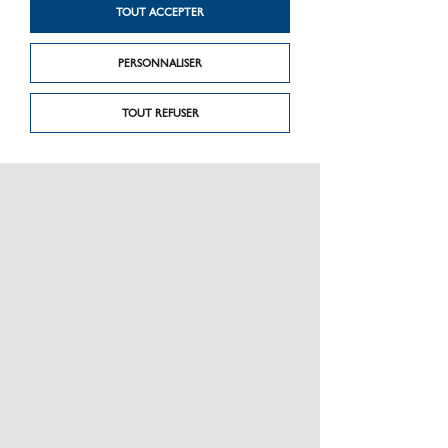
TOUT ACCEPTER
CINTREUSE SUR BATTERIE
CINTREUSE HYDRAULIQUE
PERSONNALISER
CURVO 22V SET 14-28
PYTHON
TOUT REFUSER
SERTISSEUSE RADIALE
SERTISSEUSE RADIALE
ÉLECTROHYDRAULIQUE
ÉLECTROHYDRAULIQUE
AKKU-PRESS 22V ACC
AKKU-PRESS XL 22V ACC
BASIC PACK
DÉBOUCHEUR ÉLECTRIQUE
DÉBOUCHEUR À POMPE
À SPIRALES COUPLABLES
PULL-PUSH