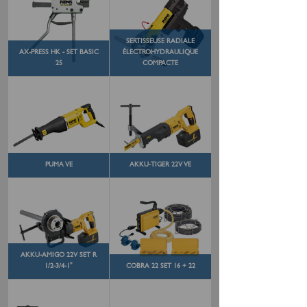
SERTISSEUSE RADIALE
AX-PRESS HK - SET BASIC
ÉLECTROHYDRAULIQUE
25
COMPACTE
PUMA VE
AKKU-TIGER 22V VE
AKKU-AMIGO 22V SET R
1/2-3/4-1"
COBRA 22 SET 16 + 22