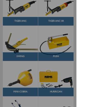
TIGER ANC
TIGER ANC SR
SWING
PUSH
MINI-COBRA
HURRICAN