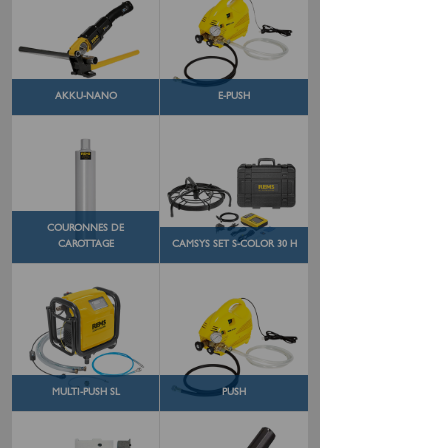
AKKU-NANO
E-PUSH
COURONNES DE
CAROTTAGE
CAMSYS SET S-COLOR 30 H
MULTI-PUSH SL
PUSH