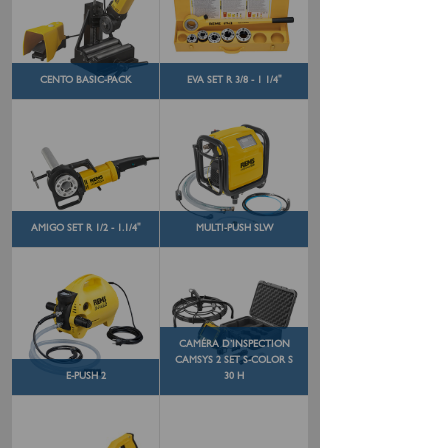
CENTO BASIC-PACK
EVA SET R 3/8 - 1 1/4"
AMIGO SET R 1/2 - 1.1/4"
MULTI-PUSH SLW
CAMÉRA D’INSPECTION
CAMSYS 2 SET S-COLOR S
E-PUSH 2
30 H